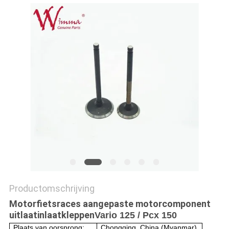
Productomschrijving
Motorfietsraces aangepaste motorcomponent
uitlaatinlaatkleppen
Vario 125 / Pcx 150
Plaats van oorsprong:
Chongqing, China (Myanmar)