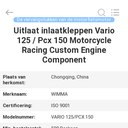
Chongqing
Litron
Spare
Parts
Co.,
De vervangstukken van de motorfietsmotor
Ltd..
All
Uitlaat inlaatkleppen Vario
THUIS
Rights
Reserved.
125 / Pcx 150 Motorcycle
PRODUCTEN
Racing Custom Engine
Component
VIDEO'S
Plaats van
Chongqing, China
herkomst:
OVER
ONS
Merknaam:
WIMMA
Certificering:
ISO 9001
FABRIEKSTOCHT
Modelnummer:
VARIO 125/PCX 150