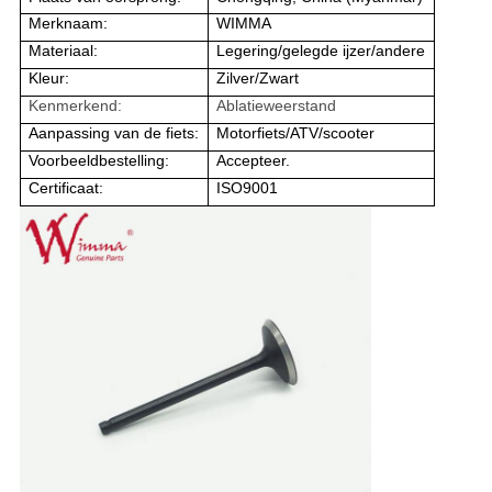
Merknaam:
WIMMA
Materiaal:
Legering/gelegde ijzer/andere
Kleur:
Zilver/Zwart
Kenmerkend:
Ablatieweerstand
Aanpassing van de fiets:
Motorfiets/ATV/scooter
Voorbeeldbestelling:
Accepteer.
Certificaat:
ISO9001