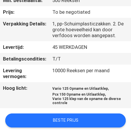
Min. bestelaantal:
500 Reeksen
KWALITEITSCONTROLE
Prijs:
To be negotiated
NIEUWS
Verpakking Details:
1, pp-Schuimplasticzakken. 2. De
grote hoeveelheid kan door
verfdoos worden aangepast.
VRAAG
Levertijd:
45 WERKDAGEN
EEN
OFFERTE
Betalingscondities:
T/T
Levering
10000 Reeksen per maand
vermogen:
SITEMAP
Hoog licht:
,
Vario 125 Opname en Uitlaatklep
,
Pcx 150 Opname en Uitlaatklep
PRIVACYBELEID
Vario 125 klep van de opname de diverse
controle
BESTE PRIJS