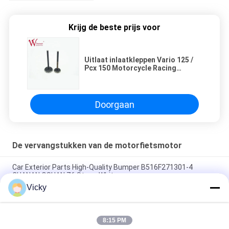
Krijg de beste prijs voor
Uitlaat inlaatkleppen Vario 125 /
Pcx 150 Motorcycle Racing
Custom Engine Component
Doorgaan
De vervangstukken van de motorfietsmotor
Car Exterior Parts High-Quality Bumper B516F271301-4
CHANAN OSHAN​ Z6 Starry White
Vicky
Startmotor Honda EX5 Motorfiets motor onderdelen
goedkoop groothandel met hoge prestaties
8:15 PM
Motorfietsversteker voor CPR8EAIX-9 China Leveranciers