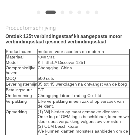
Productomschrijving
Ontdek 125t verbindingsstaaf kit aangepaste motor
verbindingsstaaf gesmeed verbindingsstaaf
Productnaam
motoren voor scooters en motoren
Materiaal
4340 Staal
Model
KIT BIELA Discover 125T
Oorspronkelijke
Chongqing, China
haven
MOQ
500 sets
Leveringstermijn
35 tot 45 werkdagen na ontvangst van de borg
Betalingsduur
T/T
Onderneming
Chongqing Litron Trading Co. Ltd.
Verpakking
Elke verpakking in een zak of op verzoek van
de klant.
Opmerking
(1) Wij bieden op maat gemaakte diensten.
Onze log of OEM log is beschikbaar, kunnen we
kleur doos verpakking volgens uw vereisten.
(2) OEM beschikbaar
We kunnen klanten monsters aanbieden om de