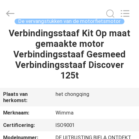
Chongqing
Litron
Spare
Parts
Co.,
De vervangstukken van de motorfietsmotor
Ltd..
All
Verbindingsstaaf Kit Op maat
THUIS
Rights
Reserved.
gemaakte motor
PRODUCTEN
Verbindingsstaaf Gesmeed
Verbindingsstaaf Discover
VIDEO'S
125t
OVER
Plaats van
het chongqing
herkomst:
ONS
Merknaam:
Wimma
FABRIEKSTOCHT
Certificering:
ISO9001
Modelnummer:
DE UITRUSTING BIELA ONTDEKT