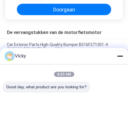
Doorgaan
De vervangstukken van de motorfietsmotor
Car Exterior Parts High-Quality Bumper B516F271301-4
CHANAN OSHAN​ Z6 Starry White
Vicky
Startmotor Honda EX5 Motorfiets motor onderdelen
goedkoop groothandel met hoge prestaties
8:23 AM
Motorfietsversteker voor CPR8EAIX-9 China Leveranciers
Motor System
Good day, what product are you looking for?
populaire categorieën
Alle
De Vervangstukken 
Motorfiets 
Van De 
Elektrodelen
Motorfietsmotor