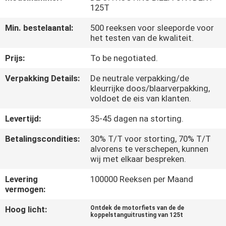
KWALITEITSCONTROLE
125T
Min. bestelaantal:
500 reeksen voor sleeporde voor
NIEUWS
het testen van de kwaliteit.
Prijs:
To be negotiated.
VRAAG
Verpakking Details:
De neutrale verpakking/de
EEN
kleurrijke doos/blaarverpakking,
voldoet de eis van klanten.
OFFERTE
Levertijd:
35-45 dagen na storting.
SITEMAP
Betalingscondities:
30% T/T voor storting, 70% T/T
alvorens te verschepen, kunnen
wij met elkaar bespreken.
PRIVACYBELEID
Levering
100000 Reeksen per Maand
vermogen:
Hoog licht:
Ontdek de motorfiets van de de
koppelstanguitrusting van 125t
,