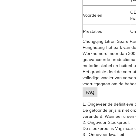
OE
Voordelen
kwa
Prestaties
On
Chongqing Litron Spare Part
Fenghuang-het park van de 
Werknemers meer dan 300 m
geavanceerde productiemater
motorfietskabel en buitenb
Het grootste deel de voertu
volledige waaier van vervan
vooruitgegaan om de behoef
FAQ
1.
Ongeveer de definitieve p
De getoonde prijs is niet on
veranderd. Wanneer u een o
2. Ongeveer Steekproef:
De steekproef is Vrij, maar 
3 . Ongeveer kwaliteit: