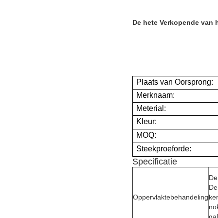
De hete Verkopende van h
Plaats van Oorsprong:
Merknaam:
Meterial:
Kleur:
MOQ:
Steekproeforde:
Specificatie
De
De
Oppervlaktebehandeling
ke
no
ga