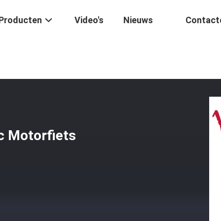
Producten
Video's
Nieuws
Contact
tsmotor
/
De Tuimelaar Van De Bajajc50c Motorfiets
c Motorfiets