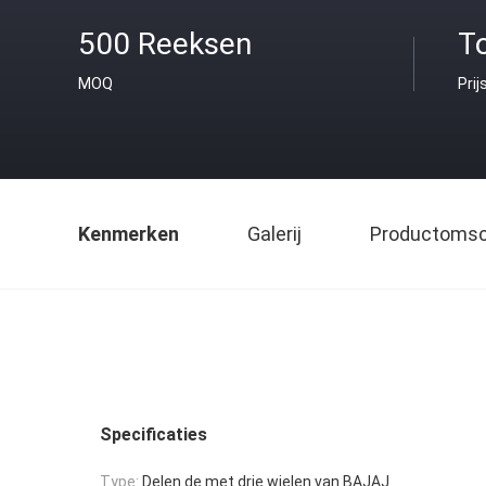
500 Reeksen
T
MOQ
Prij
Kenmerken
Galerij
Productomsch
Specificaties
Type:
Delen de met drie wielen van BAJAJ