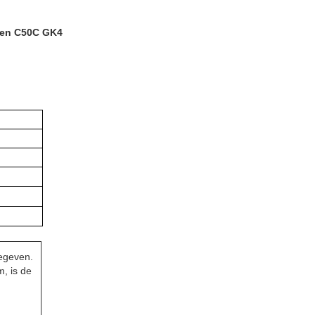
elen C50C GK4
egeven.
, is de