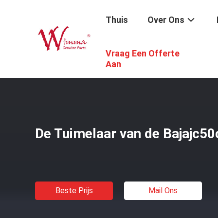
Thuis
Over Ons
Vraag Een Offerte
Thuis
/
Producten
/
De Vervangstukken Van De Motorfie
Aan
De Tuimelaar van de Bajajc50
Beste Prijs
Mail Ons