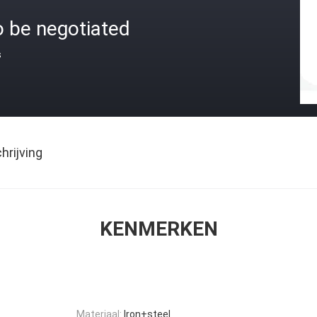
o be negotiated
s
rijving
KENMERKEN
Materiaal:
Iron+steel