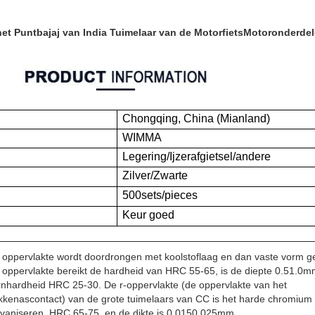
et Puntbajaj van India Tuimelaar van de MotorfietsMotoronderd
Chongqing, China (Mianland)
WIMMA
Legering/Ijzerafgietsel/andere
Zilver/Zwarte
500sets/pieces
Keur goed
 oppervlakte wordt
doordrongen met koolstoflaag en dan vaste vorm g
 oppervlakte bereikt de hardheid van HRC 55-65, is de diepte 0.51.0mm
rnhardheid HRC 25-30. De r-oppervlakte (de oppervlakte van
het
kkenascontact) van de grote tuimelaars van CC is het harde chromium
lvaniseren, HRC
65-75, en de dikte is 0.0150.025mm.