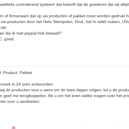
waliteits controlerend systeem dat belooft dat de goederen die wij altijd 
em of firmanaam dat op uw producten of pakket moet worden gedrukt 
w producten door het Hete Stempelen, Druk, het In reliëf maken, UVde
ukt.
an die Ik met paypal heb betaald?
/C. goed.
: Product, Pakket
erzoek in 24 uren antwoorden.
 wij de producten voor u eens om de twee dagen volgen, tot u de produc
en geef me terugkoppelen. Als u om het even welke vragen over het pr
nier voor u aanbieden
.