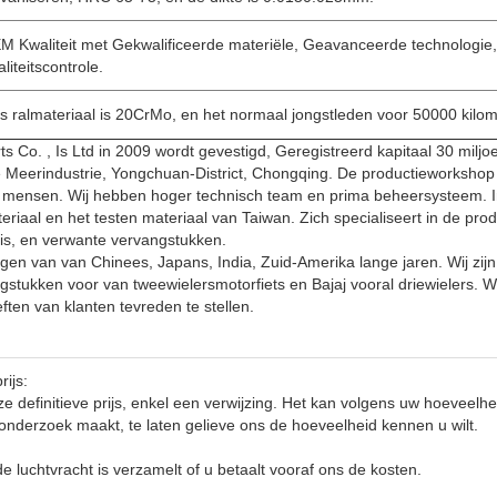
M Kwaliteit met Gekwalificeerde materiële, Geavanceerde technologie, 
liteitscontrole.
s
ral
materiaal is 20CrMo
, en
het normaal
jongstleden
voor 50000 kilom
s Co. , Is Ltd in 2009 wordt gevestigd, Geregistreerd kapitaal 30 milj
Meerindustrie, Yongchuan-District, Chongqing. De productieworkshop 
ensen. Wij hebben hoger technisch team en prima beheersysteem. In
iaal en het testen materiaal van Taiwan. Zich specialiseert in de prod
uis, en verwante vervangstukken.
igen van van Chinees, Japans, India, Zuid-Amerika lange jaren. Wij zi
gstukken voor van tweewielersmotorfiets en Bajaj vooral driewielers. W
ten van klanten tevreden te stellen.
rijs:
ze definitieve prijs, enkel een verwijzing. Het kan volgens uw hoeveelh
nderzoek maakt, te laten gelieve ons de hoeveelheid kennen u wilt.
de luchtvracht is verzamelt of u betaalt vooraf ons de kosten.