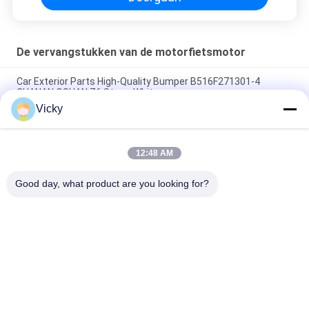
De vervangstukken van de motorfietsmotor
Car Exterior Parts High-Quality Bumper B516F271301-4
CHANAN OSHAN​ Z6 Starry White
Vicky
Startmotor Honda EX5 Motorfiets motor onderdelen
goedkoop groothandel met hoge prestaties
12:48 AM
Motorfietsversteker voor CPR8EAIX-9 China Leveranciers
Motor System
Good day, what product are you looking for?
populaire categorieën
Alle
De Vervangstukken 
Motorfiets 
Van De 
Elektrodelen
Motorfietsmotor
De Delen Van De 
Autokabelmachine
Motorfietstransmissie