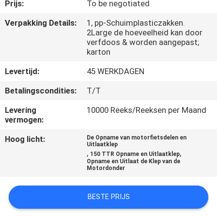
KWALITEITSCONTROLE
Prijs:
To be negotiated
Verpakking Details:
1, pp-Schuimplasticzakken.
2Large de hoeveelheid kan door
NIEUWS
verfdoos & worden aangepast;
karton
VRAAG
Levertijd:
45 WERKDAGEN
EEN
Betalingscondities:
T/T
OFFERTE
Levering
10000 Reeks/Reeksen per Maand
vermogen:
SITEMAP
Hoog licht:
De Opname van motorfietsdelen en
Uitlaatklep
,
,
150 TTR Opname en Uitlaatklep
PRIVACYBELEID
Opname en Uitlaat de Klep van de
Motordonder
BESTE PRIJS