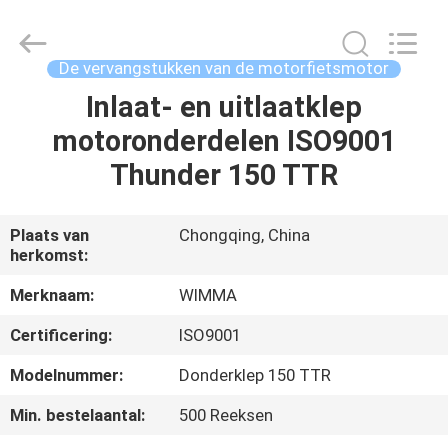
Chongqing
Litron
Spare
Parts
Co.,
De vervangstukken van de motorfietsmotor
Ltd..
All
Inlaat- en uitlaatklep
THUIS
Rights
Reserved.
motoronderdelen ISO9001
PRODUCTEN
Thunder 150 TTR
VIDEO'S
Plaats van
Chongqing, China
herkomst:
OVER
Merknaam:
WIMMA
ONS
Certificering:
ISO9001
Modelnummer:
Donderklep 150 TTR
FABRIEKSTOCHT
Min. bestelaantal:
500 Reeksen