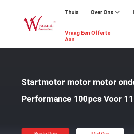
Thuis
Over Ons
Vraag Een Offerte
Thuis
/
Producten
/
De Vervangstukken Van De Motorfie
Aan
Startmotor motor motor ond
Performance 100pcs Voor 1
Beste Prijs
Mail Ons