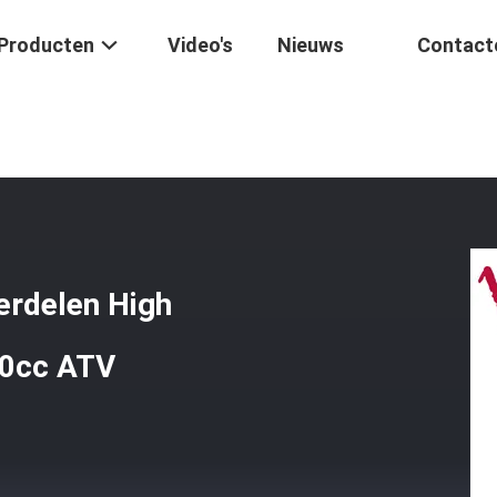
Producten
Video's
Nieuws
Contact
tsmotor
/
Startmotor Motor Motor Onderdelen High Performance 10
erdelen High
10cc ATV