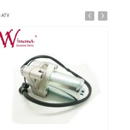
c ATV