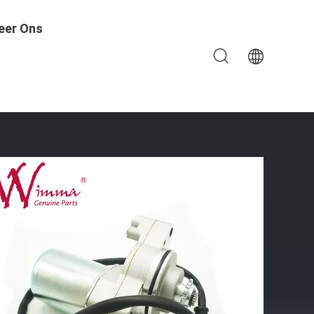
eer Ons
0pcs Voor 110cc ATV