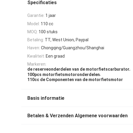
Specificaties
Garantie:
1 jaar
Model:
110 cc
MOQ:
100 stuks
Betaling:
TT, West Union, Paypal
Haven:
Chongqing/Guangzhou/Shanghai
Kwaliteit:
Een graad
Markeren:
,
de reserveonderdelen van de motorfietscarburator
,
100pcs motorfietsmotoronderdelen
110cc de Componenten van de motorfietsmotor
Basis informatie
Betalen & Verzenden Algemene voorwaarden