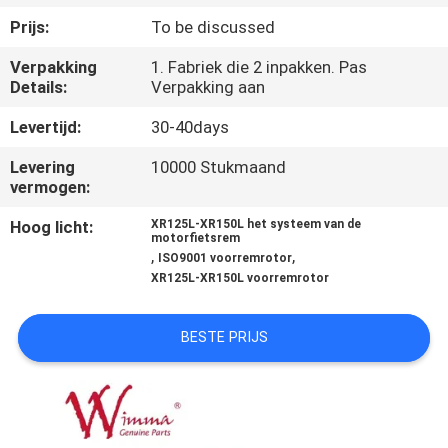
KWALITEITSCONTROLE
Prijs:
To be discussed
Verpakking
1. Fabriek die 2 inpakken. Pas
NIEUWS
Details:
Verpakking aan
Levertijd:
30-40days
VRAAG
EEN
Levering
10000 Stukmaand
vermogen:
OFFERTE
Hoog licht:
XR125L-XR150L het systeem van de
motorfietsrem
,
,
ISO9001 voorremrotor
SITEMAP
XR125L-XR150L voorremrotor
PRIVACYBELEID
BESTE PRIJS