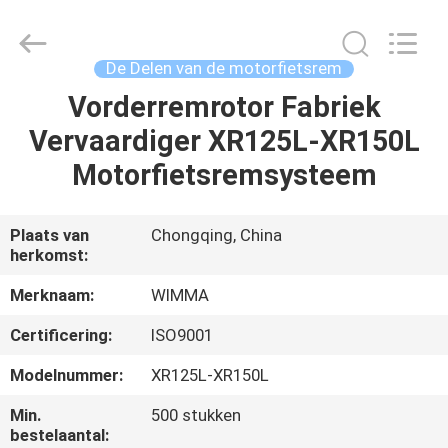
Chongqing
Litron
Spare
Parts
Co.,
De Delen van de motorfietsrem
Ltd..
All
Vorderremrotor Fabriek
THUIS
Rights
Reserved.
Vervaardiger XR125L-XR150L
PRODUCTEN
Motorfietsremsysteem
VIDEO'S
Plaats van
Chongqing, China
herkomst:
OVER
Merknaam:
WIMMA
ONS
Certificering:
ISO9001
Modelnummer:
XR125L-XR150L
FABRIEKSTOCHT
Min.
500 stukken
bestelaantal: