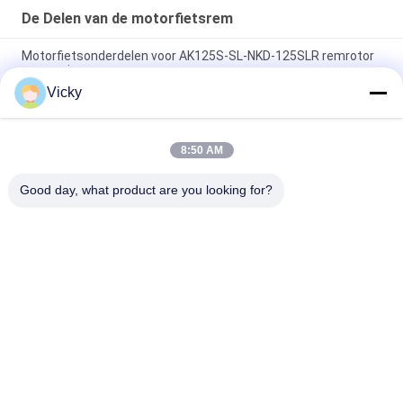
De Delen van de motorfietsrem
Motorfietsonderdelen voor AK125S-SL-NKD-125SLR remrotor
vervanging
Vicky
Motorfiets remplaat Pulsar FZ16 Carbon Ceramic High
Performance
8:50 AM
Motorfietsonderdelen Bremspad Schoen PULSAR150 Voor
CG200 E-Storm 125 CGR125 OEM Standard
Good day, what product are you looking for?
populaire categorieën
Alle
De Vervangstukken 
Motorfiets 
Van De 
Elektrodelen
Motorfietsmotor
De Delen Van De 
Autokabelmachine
Motorfietstransmissie
De Delen Van De 
Motorfietslichaamsdelen
Motorfietsrem