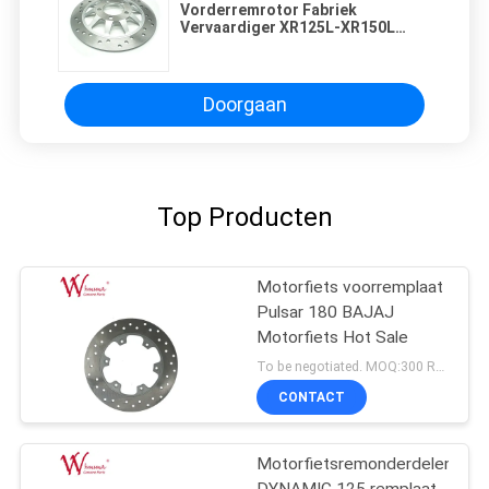
Vorderremrotor Fabriek
Vervaardiger XR125L-XR150L
Motorfietsremsysteem
Doorgaan
Top Producten
Motorfiets voorremplaat
Pulsar 180 BAJAJ
Motorfiets Hot Sale
To be negotiated. MOQ:300 Reeksen voor sleeporde voor het testen van de kwaliteit.
CONTACT
Motorfietsremonderdelen