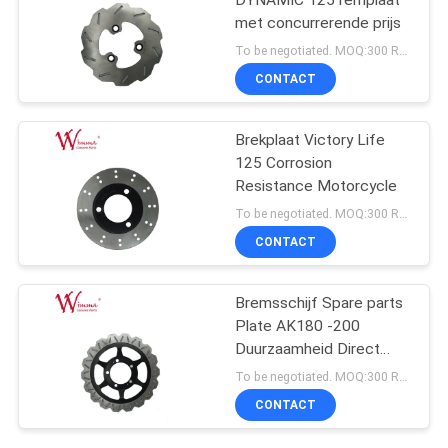
DYNAMIC 125 remplaat
met concurrerende prijs
To be negotiated. MOQ:300 Reeksen voor sleeporde voor het testen van de kwaliteit.
CONTACT
Brekplaat Victory Life
125 Corrosion
Resistance Motorcycle
To be negotiated. MOQ:300 Reeksen voor sleeporde voor het testen van de kwaliteit.
CONTACT
Bremsschijf Spare parts
Plate AK180 -200
Duurzaamheid Direct
geïnstalleerd
To be negotiated. MOQ:300 Reeksen voor sleeporde voor het testen van de kwaliteit.
CONTACT