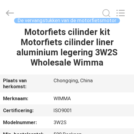
Chongqing
Litron
Spare
Parts
Co.,
De vervangstukken van de motorfietsmotor
Ltd..
All
Motorfiets cilinder kit
THUIS
Rights
Reserved.
Motorfiets cilinder liner
PRODUCTEN
aluminium legering 3W2S
Wholesale Wimma
VIDEO'S
Plaats van
Chongqing, China
herkomst:
OVER
ONS
Merknaam:
WIMMA
Certificering:
ISO9001
FABRIEKSTOCHT
Modelnummer:
3W2S