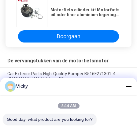
Motorfiets cilinder kit Motorfiets
cilinder liner aluminium legering
3W2S Wholesale Wimma
Doorgaan
De vervangstukken van de motorfietsmotor
Car Exterior Parts High-Quality Bumper B516F271301-4
CHANAN OSHAN​ Z6 Starry White
Vicky
Startmotor Honda EX5 Motorfiets motor onderdelen
goedkoop groothandel met hoge prestaties
8:14 AM
Motorfietsversteker voor CPR8EAIX-9 China Leveranciers
Motor System
Good day, what product are you looking for?
populaire categorieën
Alle