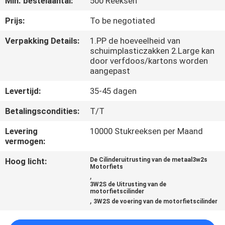
Min. bestelaantal:
500 Reeksen
KWALITEITSCONTROLE
Prijs:
To be negotiated
NIEUWS
Verpakking Details:
1.PP de hoeveelheid van
schuimplasticzakken 2.Large kan
door verfdoos/kartons worden
VRAAG
aangepast
EEN
Levertijd:
35-45 dagen
OFFERTE
Betalingscondities:
T/T
Levering
10000 Stukreeksen per Maand
SITEMAP
vermogen:
Hoog licht:
De Cilinderuitrusting van de metaal3w2s
PRIVACYBELEID
Motorfiets
,
3W2S de Uitrusting van de
motorfietscilinder
,
3W2S de voering van de motorfietscilinder