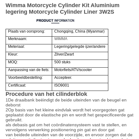
Wimma Motorcycle Cylinder Kit Aluminium
legering Motorcycle Cylinder Liner 3W2S
Plaats van oorsprong:
Chongqing, China (Myanmar)
Merknaam:
WIMMA
Meteriaal:
Legering/gelegde ijzer/andere
Kleur:
Zilver/Zwart
MOQ:
500 stuks
Aanpassing van de fiets:
Motorfiets/ATV/scooter
Voorbeeldbestelling:
Accepteer.
Certificaat:
ISO9001
Procedure van het cilinderblok
1De draaibank beëindigt de beide uiteinden van de beugel en
deborst
2Op basis van het kleine eindvlak wordt het voorgegoten gat
geplaatst door de elastische pin en wordt het gespecificeerde gat
gebruikt.
als de
basis gat om het coördinatensysteem vast te stellen, en
vervolgens verwerking positionering pin gat en door gat
van beide
de uiteinden van de voorzijde, en ervoor zorgen dat de