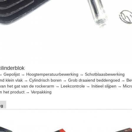
ilinderblok
→ Gepolijst → Hoogtemperatuurbewerking → Schotblaasbewerking
nd klein vlak → Cylindrisch boren → Grob draaiend beddengoed → Be
an het gat van de rockerarm → Leekcontrole → Initieel slijpen → Micro
n het product → Verpakking
ng