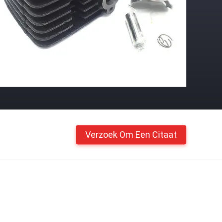
Verzoek Om Een Citaat