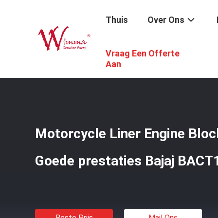
Thuis
Over Ons
Vraag Een Offerte
Thuis
/
Producten
/
De Vervangstukken Van De Motorfie
Aan
Motorcycle Liner Engine Block
Goede prestaties Bajaj BACT
Beste Prijs
Mail Ons