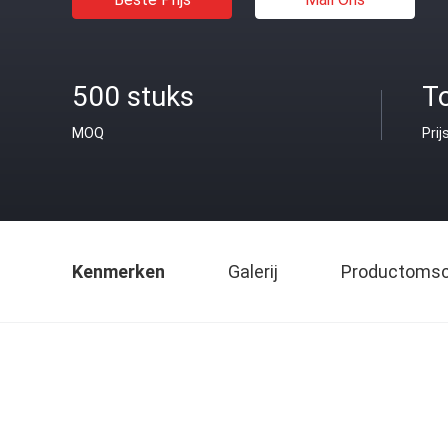
500 stuks
T
MOQ
Prij
Kenmerken
Galerij
Productomsch