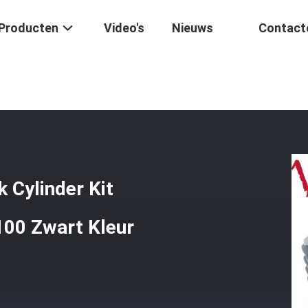
Producten
Video's
Nieuws
Contact
tsmotor
/
Motorcycle Liner Engine Block Cylinder Kit Goede Prestatie
 Cylinder Kit
100 Zwart Kleur