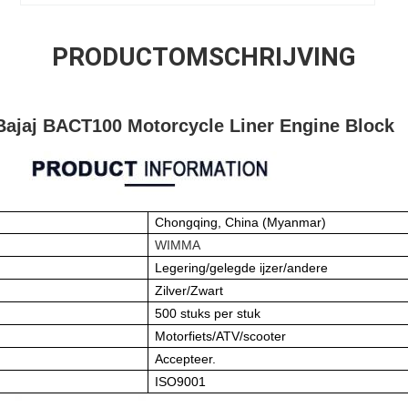
PRODUCTOMSCHRIJVING
Bajaj BACT100 Motorcycle Liner Engine Block
Chongqing, China (Myanmar)
WIMMA
Legering/gelegde ijzer/andere
Zilver/Zwart
500 stuks per stuk
Motorfiets/ATV/scooter
Accepteer.
ISO9001