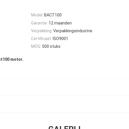
Model:
BACT100
Garantie:
12 maanden
Verpakking:
Verpakkingsindustrie
Certificaat:
ISO9001
MOQ:
500 stuks
,
act100 motor