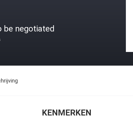
o be negotiated
s
rijving
KENMERKEN