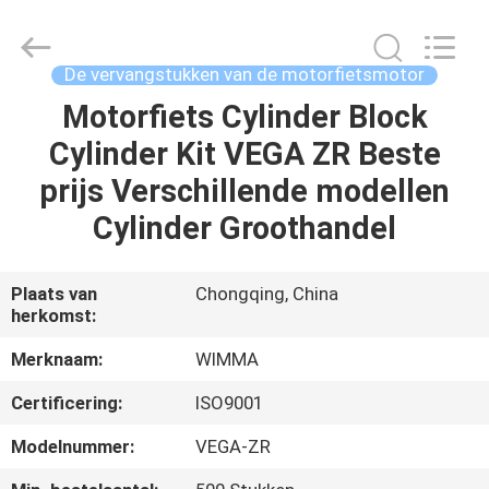
Chongqing
Litron
Spare
Parts
Co.,
De vervangstukken van de motorfietsmotor
Ltd..
All
Motorfiets Cylinder Block
THUIS
Rights
Reserved.
Cylinder Kit VEGA ZR Beste
PRODUCTEN
prijs Verschillende modellen
Cylinder Groothandel
VIDEO'S
Plaats van
Chongqing, China
herkomst:
OVER
ONS
Merknaam:
WIMMA
Certificering:
ISO9001
FABRIEKSTOCHT
Modelnummer:
VEGA-ZR