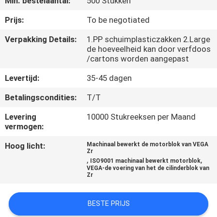
Min. bestelaantal:
500 Stukken
KWALITEITSCONTROLE
Prijs:
To be negotiated
NIEUWS
Verpakking Details:
1.PP schuimplasticzakken 2.Large
de hoeveelheid kan door verfdoos
/cartons worden aangepast
VRAAG
Levertijd:
35-45 dagen
EEN
OFFERTE
Betalingscondities:
T/T
Levering
10000 Stukreeksen per Maand
vermogen:
SITEMAP
Hoog licht:
Machinaal bewerkt de motorblok van VEGA
Zr
PRIVACYBELEID
,
,
ISO9001 machinaal bewerkt motorblok
VEGA-de voering van het de cilinderblok van
Zr
BESTE PRIJS