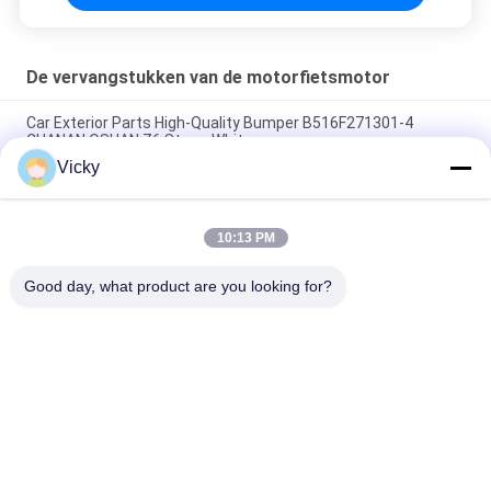
De vervangstukken van de motorfietsmotor
Car Exterior Parts High-Quality Bumper B516F271301-4
CHANAN OSHAN​ Z6 Starry White
Vicky
Startmotor Honda EX5 Motorfiets motor onderdelen
goedkoop groothandel met hoge prestaties
10:13 PM
Motorfietsversteker voor CPR8EAIX-9 China Leveranciers
Motor System
Good day, what product are you looking for?
populaire categorieën
Alle
De Vervangstukken 
Motorfiets 
Van De 
Elektrodelen
Motorfietsmotor
De Delen Van De 
Autokabelmachine
Motorfietstransmissie