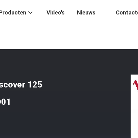
Producten
Video's
Nieuws
Contact
tsmotor
/
Motorfiets Piston Ring Set Discover 125 Motorfiets Spare 
iscover 125
001