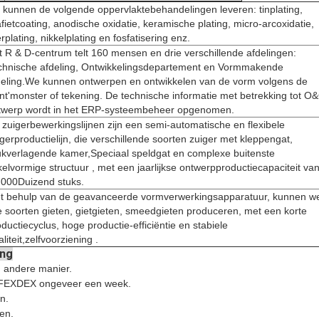
j kunnen de volgende oppervlaktebehandelingen leveren: tinplating,
fietcoating, anodische oxidatie, keramische plating, micro-arcoxidatie,
erplating, nikkelplating en fosfatisering enz.
t R & D-centrum telt 160 mensen en drie verschillende afdelingen:
chnische afdeling, Ontwikkelingsdepartement en Vormmakende
deling.We kunnen ontwerpen en ontwikkelen van de vorm volgens de
ant'monster of tekening. De technische informatie met betrekking tot O
twerp wordt in het ERP-systeembeheer opgenomen.
 zuigerbewerkingslijnen zijn een semi-automatische en flexibele
gerproductielijn, die verschillende soorten zuiger met kleppengat,
ukverlagende kamer,Speciaal speldgat en complexe buitenste
kelvormige structuur , met een jaarlijkse ontwerpproductiecapaciteit va
,000Duizend stuks.
t behulp van de geavanceerde vormverwerkingsapparatuur, kunnen w
le soorten gieten, gietgieten, smeedgieten produceren, met een korte
ductiecyclus, hoge productie-efficiëntie en stabiele
liteit,zelfvoorziening .
ing
 andere manier.
, FEXDEX ongeveer een week.
n.
en.