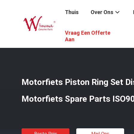
Thuis
Over Ons
Vraag Een Offerte
Thuis
/
Producten
/
De Vervangstukken Van De Motorfie
Aan
Motorfiets Piston Ring Set D
Motorfiets Spare Parts ISO9
Beste Prijs
Mail Ons