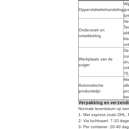
Wi
Oppervlaktebehandeling
gra
ijz
He
Te
Onderzoek en
af
ontwikkeling
kl
on
De
zui
Werkplaats van de
dr
zuiger
cir
70
Me
Automatische
al
productielijn
pro
kwa
Verpakking en verzend
Normale leverdatum op een
1- Met express zoals DHL
2- Via luchtvaart: 7-10 dage
3- Per container :20-40 dag