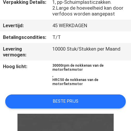
KWALITEITSCONTROLE
Verpakking Details:
1, pp-Schuimplasticzakken.
2.Large de hoeveelheid kan door
verfdoos worden aangepast
NIEUWS
Levertijd:
45 WERKDAGEN
Betalingscondities:
T/T
VRAAG
EEN
Levering
10000 Stuk/Stukken per Maand
vermogen:
OFFERTE
Hoog licht:
30000rpm de nokkenas van de
motorfietsmotor
,
SITEMAP
HRC50 de nokkenas van de
motorfietsmotor
PRIVACYBELEID
BESTE PRIJS