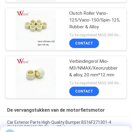
Clutch Roller Vario-
125/Vario-150/Spin-125,
Rubber & Alloy
To be negotiated MOQ:500 Reeksen
CONTACT
Verbindingsrol Mio-
M3/NMAX/Xeon,rubber
& alloy, 20 mm*12 mm
To be negotiated MOQ:500 Reeksen
CONTACT
De vervangstukken van de motorfietsmotor
Car Exterior Parts High-Quality Bumper B516F271301-4
CHANAN OSHAN​ Z6 Starry White