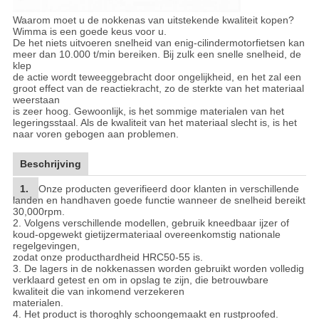
Waarom moet u de nokkenas van uitstekende kwaliteit kopen?
Wimma is een goede keus voor u.
De het niets uitvoeren snelheid van enig-cilindermotorfietsen kan
meer dan 10.000 t/min bereiken. Bij zulk een snelle snelheid, de
klep
de actie wordt teweeggebracht door ongelijkheid, en het zal een
groot effect van de reactiekracht, zo de sterkte van het materiaal
weerstaan
is zeer hoog. Gewoonlijk, is het sommige materialen van het
legeringsstaal. Als de kwaliteit van het materiaal slecht is, is het
naar voren gebogen aan problemen.
Beschrijving
1.
Onze producten geverifieerd door klanten in verschillende
landen en handhaven goede functie wanneer de snelheid bereikt
30,000rpm.
2.
Volgens verschillende modellen, gebruik kneedbaar ijzer of
koud-opgewekt gietijzermateriaal overeenkomstig nationale
regelgevingen,
zodat onze producthardheid HRC50-55 is.
3.
De lagers in de nokkenassen worden gebruikt worden volledig
verklaard getest en om in opslag te zijn, die betrouwbare
kwaliteit die van inkomend verzekeren
materialen.
4.
Het product is thoroghly schoongemaakt en rustproofed.