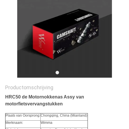
Productomschrijving
HRC50 de Motornokkenas Assy van
motorfietsvervangstukken
Plaats van Oorsprong:
Chongqing, China (Mianland)
Merknaam:
Wimma