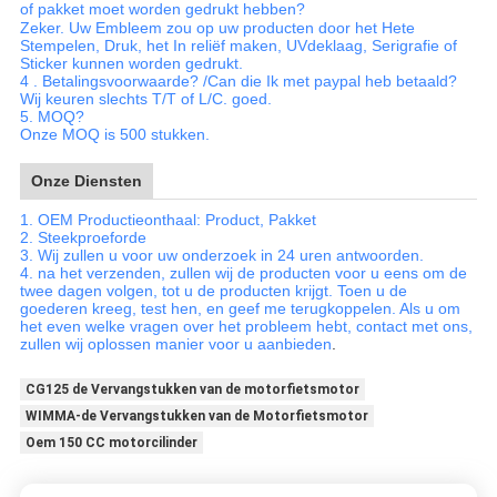
of pakket moet worden gedrukt hebben?
Zeker. Uw Embleem zou op uw producten door het Hete
Stempelen, Druk, het In reliëf maken, UVdeklaag, Serigrafie of
Sticker kunnen worden gedrukt.
4 .
Betalingsvoorwaarde? /Can die Ik met paypal heb betaald?
Wij keuren slechts T/T of L/C. goed.
5.
MOQ?
Onze MOQ is 500 stukken.
Onze Diensten
1. OEM Productieonthaal: Product, Pakket
2. Steekproeforde
3. Wij zullen u voor uw onderzoek in 24 uren antwoorden.
4. na het verzenden, zullen wij de producten voor u eens om de
twee dagen volgen, tot u de producten krijgt. Toen u de
goederen kreeg, test hen, en geef me terugkoppelen. Als u om
het even welke vragen over het probleem hebt, contact met ons,
zullen wij oplossen manier voor u aanbieden
.
CG125 de Vervangstukken van de motorfietsmotor
WIMMA-de Vervangstukken van de Motorfietsmotor
Oem 150 CC motorcilinder