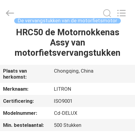
Chongqing
Litron
Spare
Parts
Co.,
De vervangstukken van de motorfietsmotor
Ltd..
All
HRC50 de Motornokkenas
THUIS
Rights
Reserved.
Assy van
PRODUCTEN
motorfietsvervangstukken
VIDEO'S
Plaats van
Chongqing, China
herkomst:
OVER
Merknaam:
LITRON
ONS
Certificering:
ISO9001
Modelnummer:
Cd-DELUX
FABRIEKSTOCHT
Min. bestelaantal:
500 Stukken