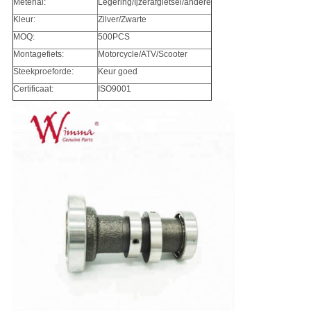
Meterial:
Legering/Ijzerafgietsel/andere
Kleur:
Zilver/Zwarte
MOQ:
500PCS
Montagefiets:
Motorcycle/ATV/Scooter
Steekproeforde:
Keur goed
Certificaat:
ISO9001