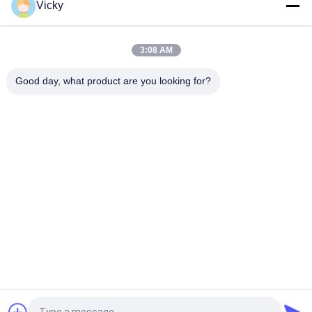
Vicky
Startmotor Honda EX5 Motorfiets motor onderdelen
goedkoop groothandel met hoge prestaties
3:08 AM
Motorfietsversteker voor CPR8EAIX-9 China Leveranciers
Motor System
Good day, what product are you looking for?
populaire categorieën
Alle
De Vervangstukken 
Motorfiets 
Van De 
Elektrodelen
Motorfietsmotor
De Delen Van De 
Autokabelmachine
Motorfietstransmissie
De Delen Van De 
Motorfietslichaamsdelen
Motorfietsrem
De Delen Van 
Meer Hete 
Motorfietstoebehoren
Producten