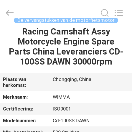
Chongqing
Litron
Spare
Parts
Co.,
De vervangstukken van de motorfietsmotor
Ltd..
All
Racing Camshaft Assy
THUIS
Rights
Reserved.
Motorcycle Engine Spare
PRODUCTEN
Parts China Leveranciers CD-
100SS DAWN 30000rpm
VIDEO'S
Plaats van
Chongqing, China
herkomst:
OVER
ONS
Merknaam:
WIMMA
Certificering:
ISO9001
FABRIEKSTOCHT
Modelnummer:
Cd-100SS.DAWN