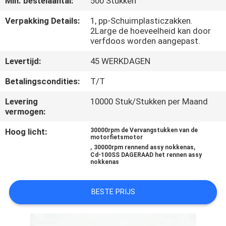
Min. bestelaantal:
500 Stukken
KWALITEITSCONTROLE
Verpakking Details:
1, pp-Schuimplasticzakken.
2Large de hoeveelheid kan door
NIEUWS
verfdoos worden aangepast.
Levertijd:
45 WERKDAGEN
VRAAG
Betalingscondities:
T/T
EEN
OFFERTE
Levering
10000 Stuk/Stukken per Maand
vermogen:
Hoog licht:
30000rpm de Vervangstukken van de
SITEMAP
motorfietsmotor
,
,
30000rpm rennend assy nokkenas
Cd-100SS DAGERAAD het rennen assy
nokkenas
PRIVACYBELEID
BESTE PRIJS