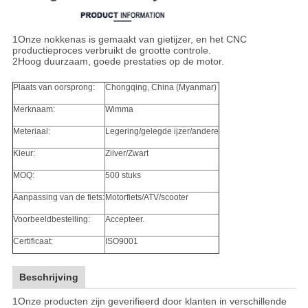
1Onze nokkenas is gemaakt van gietijzer, en het CNC
productieproces verbruikt de grootte controle.
2Hoog duurzaam, goede prestaties op de motor.
Plaats van oorsprong:
Chongqing, China (Myanmar)
Merknaam:
Wimma
Meteriaal:
Legering/gelegde ijzer/andere
Kleur:
Zilver/Zwart
MOQ:
500 stuks
Aanpassing van de fiets:
Motorfiets/ATV/scooter
Voorbeeldbestelling:
Accepteer.
Certificaat:
ISO9001
Beschrijving
1Onze producten zijn geverifieerd door klanten in verschillende