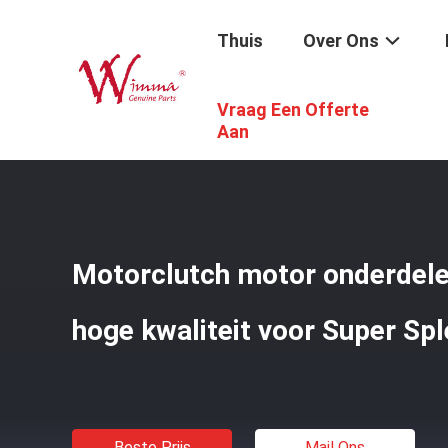
Thuis
Over Ons
Vraag Een Offerte
Thuis
/
Producten
/
De Vervangstukken Van De Motorfie
Aan
Motorclutch motor onderdele
hoge kwaliteit voor Super Sp
Beste Prijs
Mail Ons