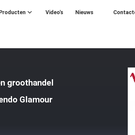
Producten
Video's
Nieuws
Contact
tsmotor
/
Motorclutch Motor Onderdelen Groothandel Hoge Kwaliteit
n groothandel
lendo Glamour