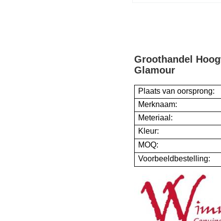
Groothandel Hoog
Glamour
Plaats van oorsprong:
Merknaam:
Meteriaal:
Kleur:
MOQ:
Voorbeeldbestelling: