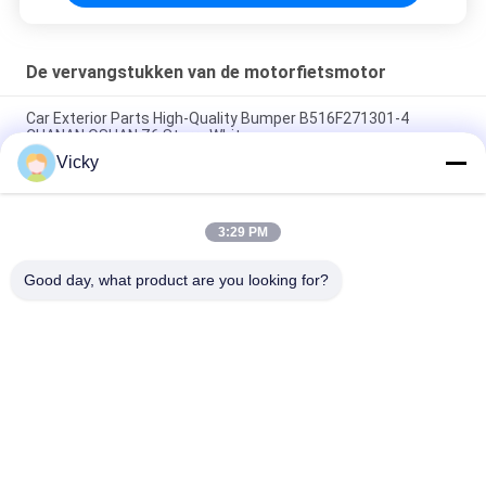
De vervangstukken van de motorfietsmotor
Car Exterior Parts High-Quality Bumper B516F271301-4
CHANAN OSHAN​ Z6 Starry White
Vicky
Startmotor Honda EX5 Motorfiets motor onderdelen
goedkoop groothandel met hoge prestaties
3:29 PM
Motorfietsversteker voor CPR8EAIX-9 China Leveranciers
Motor System
Good day, what product are you looking for?
populaire categorieën
Alle
De Vervangstukken 
Motorfiets 
Van De 
Elektrodelen
Motorfietsmotor
De Delen Van De 
Autokabelmachine
Motorfietstransmissie