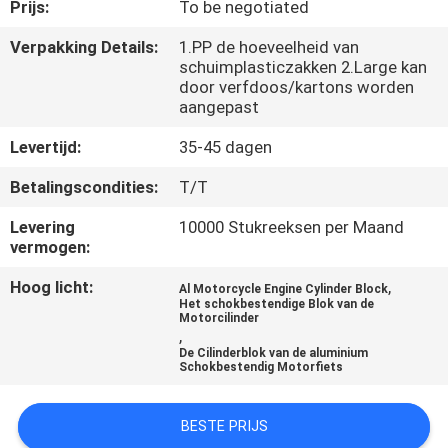
KWALITEITSCONTROLE
Prijs:
To be negotiated
Verpakking Details:
1.PP de hoeveelheid van
schuimplasticzakken 2.Large kan
NIEUWS
door verfdoos/kartons worden
aangepast
VRAAG
Levertijd:
35-45 dagen
EEN
Betalingscondities:
T/T
OFFERTE
Levering
10000 Stukreeksen per Maand
vermogen:
SITEMAP
Hoog licht:
,
Al Motorcycle Engine Cylinder Block
Het schokbestendige Blok van de
Motorcilinder
PRIVACYBELEID
,
De Cilinderblok van de aluminium
Schokbestendig Motorfiets
BESTE PRIJS