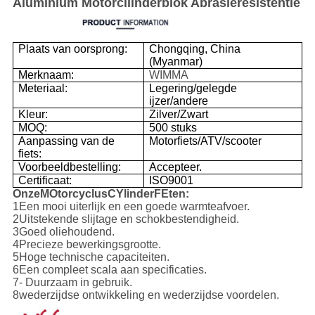
Aluminium Motorcilinderblok Abrasieresistentie
Plaats van oorsprong:
Chongqing, China
(Myanmar)
Merknaam:
WIMMA
Meteriaal:
Legering/gelegde
ijzer/andere
Kleur:
Zilver/Zwart
MOQ:
500 stuks
Aanpassing van de
Motorfiets/ATV/scooter
fiets:
Voorbeeldbestelling:
Accepteer.
Certificaat:
ISO9001
Onze
M
Otorcyclus
C
Ylinder
F
Eten:
1Een mooi uiterlijk en een goede warmteafvoer.
2Uitstekende slijtage en schokbestendigheid.
3Goed oliehoudend.
4Precieze bewerkingsgrootte.
5Hoge technische capaciteiten.
6Een compleet scala aan specificaties.
7- Duurzaam in gebruik.
8wederzijdse ontwikkeling en wederzijdse voordelen.