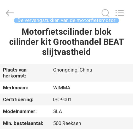
Chongqing
Litron
Spare
Parts
Co.,
De vervangstukken van de motorfietsmotor
Ltd..
All
Motorfietscilinder blok
THUIS
Rights
Reserved.
cilinder kit Groothandel BEAT
PRODUCTEN
slijtvastheid
VIDEO'S
Plaats van
Chongqing, China
herkomst:
OVER
Merknaam:
WIMMA
ONS
Certificering:
ISO9001
Modelnummer:
SLA
FABRIEKSTOCHT
Min. bestelaantal:
500 Reeksen