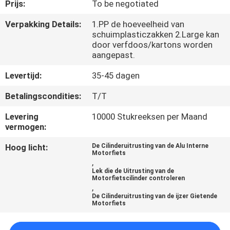
KWALITEITSCONTROLE
Prijs:
To be negotiated
Verpakking Details:
1.PP de hoeveelheid van
schuimplasticzakken 2.Large kan
NIEUWS
door verfdoos/kartons worden
aangepast.
VRAAG
Levertijd:
35-45 dagen
EEN
Betalingscondities:
T/T
OFFERTE
Levering
10000 Stukreeksen per Maand
vermogen:
SITEMAP
Hoog licht:
De Cilinderuitrusting van de Alu Interne
Motorfiets
,
PRIVACYBELEID
Lek die de Uitrusting van de
Motorfietscilinder controleren
,
De Cilinderuitrusting van de ijzer Gietende
Motorfiets