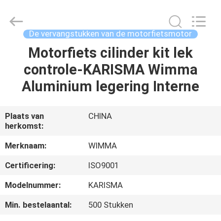
Chongqing
Litron
Spare
Parts
Co.,
De vervangstukken van de motorfietsmotor
Ltd..
All
Motorfiets cilinder kit lek
THUIS
Rights
Reserved.
controle-KARISMA Wimma
PRODUCTEN
Aluminium legering Interne
VIDEO'S
Plaats van
CHINA
herkomst:
OVER
Merknaam:
WIMMA
ONS
Certificering:
ISO9001
Modelnummer:
KARISMA
FABRIEKSTOCHT
Min. bestelaantal:
500 Stukken