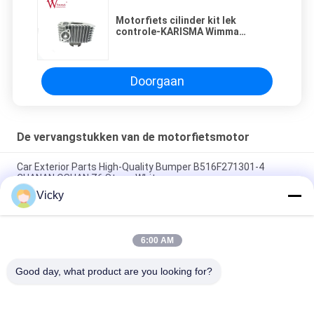
Motorfiets cilinder kit lek
controle-KARISMA Wimma
Aluminium legering Interne
Doorgaan
De vervangstukken van de motorfietsmotor
Car Exterior Parts High-Quality Bumper B516F271301-4
CHANAN OSHAN​ Z6 Starry White
Vicky
Startmotor Honda EX5 Motorfiets motor onderdelen
goedkoop groothandel met hoge prestaties
6:00 AM
Motorfietsversteker voor CPR8EAIX-9 China Leveranciers
Motor System
Good day, what product are you looking for?
populaire categorieën
Alle