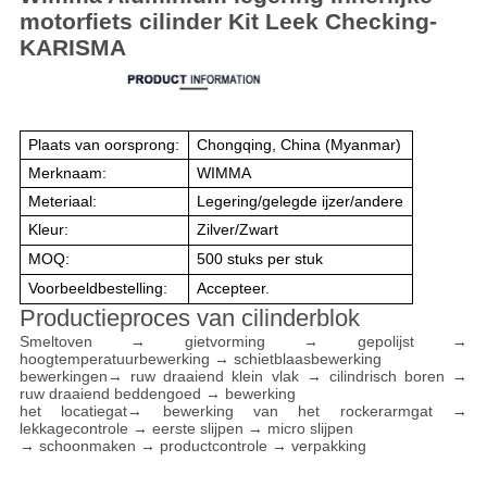
motorfiets cilinder Kit Leek Checking-
KARISMA
Plaats van oorsprong:
Chongqing, China (Myanmar)
Merknaam:
WIMMA
Meteriaal:
Legering/gelegde ijzer/andere
Kleur:
Zilver/Zwart
MOQ:
500 stuks per stuk
Voorbeeldbestelling:
Accepteer.
Productieproces van cilinderblok
Smeltoven → gietvorming → gepolijst →
hoogtemperatuurbewerking → schietblaasbewerking
bewerkingen
→ ruw draaiend klein vlak → cilindrisch boren →
ruw draaiend beddengoed → bewerking
het locatiegat
→ bewerking van het rockerarmgat →
lekkagecontrole → eerste slijpen → micro slijpen
→ schoonmaken → productcontrole → verpakking