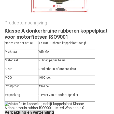
Productomschrijving
Klasse A donkerbruine rubberen koppelplaat
voor motorfietsen ISO9001
Naam van het artikel
AX100 Rubberen koppelplaat schijf
Merknaam
WIMMA
Materiaal
Rubber, papier basis
Kleur
Donkerbruin of andere kleur
MOQ
1000 set
Proefproef
Aflaabel
Verpakking
Uitvoer van standaardpakket
Verpakking en verzending