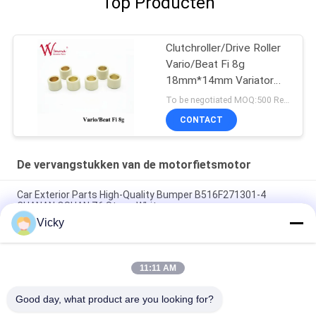
Top Producten
Clutchroller/Drive Roller
Vario/Beat Fi 8g
18mm*14mm Variator
Rubber & Alloy
To be negotiated MOQ:500 Reeksen
CONTACT
De vervangstukken van de motorfietsmotor
Car Exterior Parts High-Quality Bumper B516F271301-4
CHANAN OSHAN​ Z6 Starry White
Vicky
Startmotor Honda EX5 Motorfiets motor onderdelen
goedkoop groothandel met hoge prestaties
11:11 AM
Motorfietsversteker voor CPR8EAIX-9 China Leveranciers
Motor System
Good day, what product are you looking for?