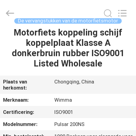
Chongqing
Litron
Spare
Parts
Co.,
De vervangstukken van de motorfietsmotor
Ltd..
All
Motorfiets koppeling schijf
THUIS
Rights
Reserved.
koppelplaat Klasse A
PRODUCTEN
donkerbruin rubber ISO9001
Listed Wholesale
VIDEO'S
Plaats van
Chongqing, China
herkomst:
OVER
ONS
Merknaam:
Wimma
Certificering:
ISO9001
FABRIEKSTOCHT
Modelnummer:
Pulsar 200NS