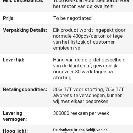
Min. bestelaantal:
1000 Reeksen voor sleeporde voor
KWALITEITSCONTROLE
het testen van de kwaliteit
Prijs:
To be negotiated
NIEUWS
Verpakking Details:
Elk product wordt ingepakt door
normale 400pcs/carton of lege
VRAAG
van het listzak of customer
embleem ve
EEN
OFFERTE
Levertijd:
Hang van de de ordehoeveelheid
van de klanten af, gewoonlijk
ongeveer 30 werkdagen na
storting.
SITEMAP
Betalingscondities:
30% T/T voor storting, 70% T/T
alvorens te verschepen, kunnen
PRIVACYBELEID
wij met elkaar bespreken.
Levering
300000 reeksen per week
vermogen:
Hoog licht:
De donkere Bruine Schijf van de