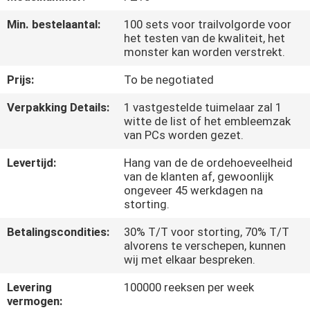
KWALITEITSCONTROLE
Min. bestelaantal:
100 sets voor trailvolgorde voor
het testen van de kwaliteit, het
NIEUWS
monster kan worden verstrekt.
Prijs:
To be negotiated
VRAAG
Verpakking Details:
1 vastgestelde tuimelaar zal 1
EEN
witte de list of het embleemzak
van PCs worden gezet.
OFFERTE
Levertijd:
Hang van de de ordehoeveelheid
van de klanten af, gewoonlijk
SITEMAP
ongeveer 45 werkdagen na
storting.
PRIVACYBELEID
Betalingscondities:
30% T/T voor storting, 70% T/T
alvorens te verschepen, kunnen
wij met elkaar bespreken.
Levering
100000 reeksen per week
vermogen: