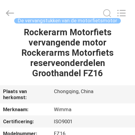
Chongqing
Litron
Spare
Parts
Co.,
De vervangstukken van de motorfietsmotor
Ltd..
All
Rockerarm Motorfiets
THUIS
Rights
Reserved.
vervangende motor
PRODUCTEN
Rockerarms Motorfiets
reserveonderdelen
VIDEO'S
Groothandel FZ16
OVER
Plaats van
Chongqing, China
herkomst:
ONS
Merknaam:
Wimma
FABRIEKSTOCHT
Certificering:
ISO9001
Modelnummer:
FZ16