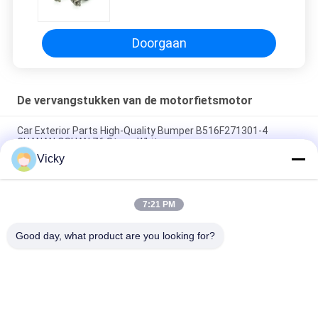
Motorfiets reserveonderdelen
Groothandel FZ16
Doorgaan
De vervangstukken van de motorfietsmotor
Car Exterior Parts High-Quality Bumper B516F271301-4
CHANAN OSHAN​ Z6 Starry White
Vicky
Startmotor Honda EX5 Motorfiets motor onderdelen
goedkoop groothandel met hoge prestaties
7:21 PM
Motorfietsversteker voor CPR8EAIX-9 China Leveranciers
Motor System
Good day, what product are you looking for?
populaire categorieën
Alle
De Vervangstukken 
Motorfiets 