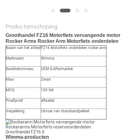
Productomschrijving
Groothandel FZ16 Motorfiets vervangende motor
Rocker Arms Rocker Arm Motorfiets onderdelen
Naam van het artikel
FZ16 Motorfiets onderdelen rocker arm
Merknaam
Wimma
Kwaliteitsniveau
OEM & Aftermarket
Kleur
Zwart
MOQ
100 Set
Proefproef
Aflaabel
Verpakking
Uitvoer van standaardpakket
Wimma-producten