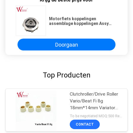
Motorfiets koppelingen
assemblage koppelingen Assy
CG160 TITAN160 Chinese
fabrikant
Doorgaan
Top Producten
Clutchroller/Drive Roller
Vario/Beat Fi 8g
18mm*14mm Variator
Rubber & Alloy
To be negotiated MOQ:500 Reeksen
CONTACT