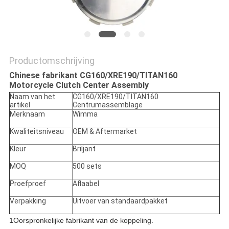
Productomschrijving
Chinese fabrikant CG160/XRE190/TITAN160
Motorcycle Clutch Center Assembly
Naam van het
CG160/XRE190/TITAN160
artikel
Centrumassemblage
Merknaam
Wimma
Kwaliteitsniveau
OEM & Aftermarket
Kleur
Briljant
MOQ
500 sets
Proefproef
Aflaabel
Verpakking
Uitvoer van standaardpakket
1Oorspronkelijke fabrikant van de koppeling.