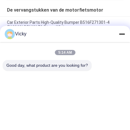
De vervangstukken van de motorfietsmotor
Car Exterior Parts High-Quality Bumper B516F271301-4
CHANAN OSHAN​ Z6 Starry White
Vicky
Startmotor Honda EX5 Motorfiets motor onderdelen
goedkoop groothandel met hoge prestaties
5:14 AM
Motorfietsversteker voor CPR8EAIX-9 China Leveranciers
Motor System
Good day, what product are you looking for?
populaire categorieën
Alle
De Vervangstukken 
Motorfiets 
Van De 
Elektrodelen
Motorfietsmotor
De Delen Van De 
Autokabelmachine
Motorfietstransmissie
De Delen Van De 