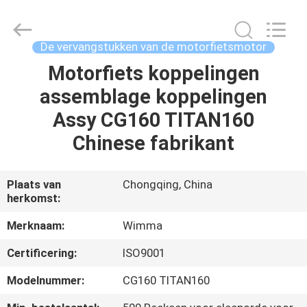
Chongqing
Litron
Spare
Parts
Co.,
De vervangstukken van de motorfietsmotor
Ltd..
All
Motorfiets koppelingen
THUIS
Rights
Reserved.
assemblage koppelingen
PRODUCTEN
Assy CG160 TITAN160
Chinese fabrikant
VIDEO'S
Plaats van
Chongqing, China
herkomst:
OVER
ONS
Merknaam:
Wimma
Certificering:
ISO9001
FABRIEKSTOCHT
Modelnummer:
CG160 TITAN160