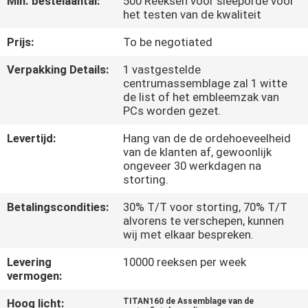
Min. bestelaantal:
500 Reeksen voor sleeporde voor
KWALITEITSCONTROLE
het testen van de kwaliteit
Prijs:
To be negotiated
NIEUWS
Verpakking Details:
1 vastgestelde
centrumassemblage zal 1 witte
VRAAG
de list of het embleemzak van
PCs worden gezet.
EEN
OFFERTE
Levertijd:
Hang van de de ordehoeveelheid
van de klanten af, gewoonlijk
ongeveer 30 werkdagen na
storting.
SITEMAP
Betalingscondities:
30% T/T voor storting, 70% T/T
alvorens te verschepen, kunnen
PRIVACYBELEID
wij met elkaar bespreken.
Levering
10000 reeksen per week
vermogen:
Hoog licht:
TITAN160 de Assemblage van de