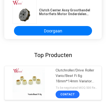
Clutch Center Assy Groothandel
Motorfiets Motor Onderdelen
Hoogwaardige Falcon NX400
Doorgaan
Top Producten
Clutchroller/Drive Roller
Vario/Beat Fi 8g
18mm*14mm Variator
Rubber & Alloy
To be negotiated MOQ:500 Reeksen
CONTACT