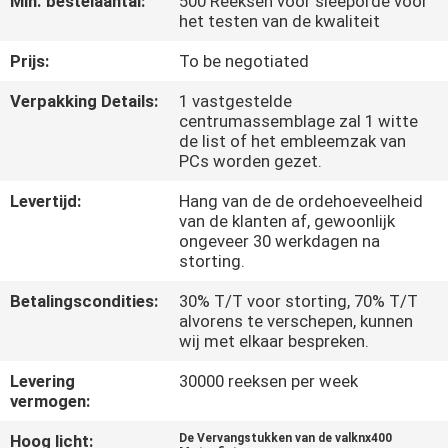
Min. bestelaantal:
500 Reeksen voor sleeporde voor
KWALITEITSCONTROLE
het testen van de kwaliteit
Prijs:
To be negotiated
NIEUWS
Verpakking Details:
1 vastgestelde
centrumassemblage zal 1 witte
VRAAG
de list of het embleemzak van
PCs worden gezet.
EEN
OFFERTE
Levertijd:
Hang van de de ordehoeveelheid
van de klanten af, gewoonlijk
ongeveer 30 werkdagen na
storting.
SITEMAP
Betalingscondities:
30% T/T voor storting, 70% T/T
alvorens te verschepen, kunnen
PRIVACYBELEID
wij met elkaar bespreken.
Levering
30000 reeksen per week
vermogen:
Hoog licht:
De Vervangstukken van de valknx400