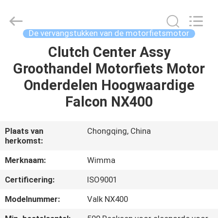
Chongqing
Litron
Spare
Parts
Co.,
De vervangstukken van de motorfietsmotor
Ltd..
All
Clutch Center Assy
THUIS
Rights
Reserved.
Groothandel Motorfiets Motor
PRODUCTEN
Onderdelen Hoogwaardige
Falcon NX400
VIDEO'S
Plaats van
Chongqing, China
herkomst:
OVER
ONS
Merknaam:
Wimma
Certificering:
ISO9001
FABRIEKSTOCHT
Modelnummer:
Valk NX400