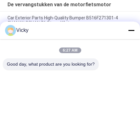
De vervangstukken van de motorfietsmotor
Car Exterior Parts High-Quality Bumper B516F271301-4
CHANAN OSHAN​ Z6 Starry White
Vicky
Startmotor Honda EX5 Motorfiets motor onderdelen
goedkoop groothandel met hoge prestaties
6:27 AM
Motorfietsversteker voor CPR8EAIX-9 China Leveranciers
Motor System
Good day, what product are you looking for?
populaire categorieën
Alle
De Vervangstukken 
Motorfiets 
Van De 
Elektrodelen
Motorfietsmotor
De Delen Van De 
Autokabelmachine
Motorfietstransmissie
De Delen Van De 
Motorfietslichaamsdelen
Motorfietsrem