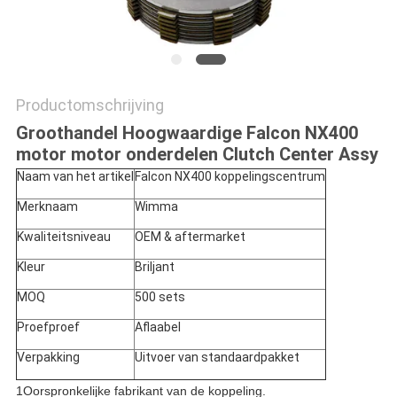
Productomschrijving
Groothandel Hoogwaardige Falcon NX400
motor motor onderdelen Clutch Center Assy
Naam van het artikel
Falcon NX400 koppelingscentrum
Merknaam
Wimma
Kwaliteitsniveau
OEM & aftermarket
Kleur
Briljant
MOQ
500 sets
Proefproef
Aflaabel
Verpakking
Uitvoer van standaardpakket
1Oorspronkelijke fabrikant van de koppeling.