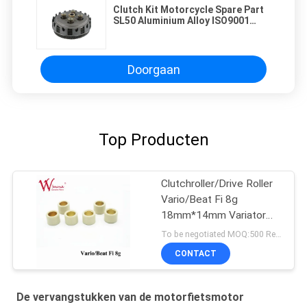
Clutch Kit Motorcycle Spare Part
SL50 Aluminium Alloy ISO9001
Goedkeuring Groothandel
Doorgaan
Top Producten
Clutchroller/Drive Roller
Vario/Beat Fi 8g
18mm*14mm Variator
Rubber & Alloy
To be negotiated MOQ:500 Reeksen
CONTACT
De vervangstukken van de motorfietsmotor