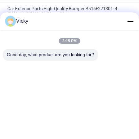
Car Exterior Parts High-Quality Bumper B516F271301-4
CHANAN OSHAN​ Z6 Starry White
Vicky
Startmotor Honda EX5 Motorfiets motor onderdelen
goedkoop groothandel met hoge prestaties
3:15 PM
Motorfietsversteker voor CPR8EAIX-9 China Leveranciers
Motor System
Good day, what product are you looking for?
populaire categorieën
Alle
De Vervangstukken 
Motorfiets 
Van De 
Elektrodelen
Motorfietsmotor
De Delen Van De 
Autokabelmachine
Motorfietstransmissie
De Delen Van De 
Motorfietslichaamsdelen
Motorfietsrem