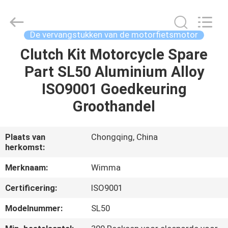
Chongqing
Litron
Spare
Parts
Co.,
De vervangstukken van de motorfietsmotor
Ltd..
All
Clutch Kit Motorcycle Spare
THUIS
Rights
Reserved.
Part SL50 Aluminium Alloy
PRODUCTEN
ISO9001 Goedkeuring
Groothandel
VIDEO'S
Plaats van
Chongqing, China
herkomst:
OVER
ONS
Merknaam:
Wimma
Certificering:
ISO9001
FABRIEKSTOCHT
Modelnummer:
SL50