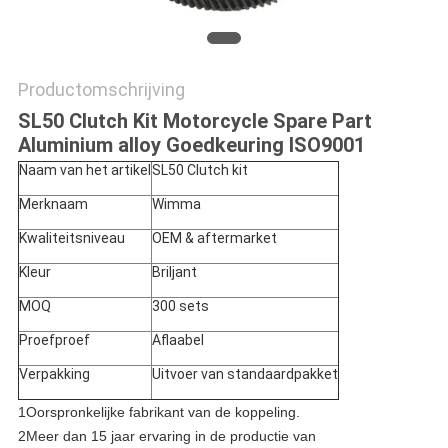
Productomschrijving
SL50 Clutch Kit Motorcycle Spare Part
Aluminium alloy Goedkeuring ISO9001
Naam van het artikel
SL50 Clutch kit
Merknaam
Wimma
Kwaliteitsniveau
OEM & aftermarket
Kleur
Briljant
MOQ
300 sets
Proefproef
Aflaabel
Verpakking
Uitvoer van standaardpakket
1Oorspronkelijke fabrikant van de koppeling.
2Meer dan 15 jaar ervaring in de productie van