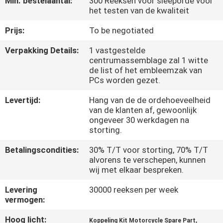
Min. bestelaantal:
300 Reeksen voor sleeporde voor
KWALITEITSCONTROLE
het testen van de kwaliteit
Prijs:
To be negotiated
NIEUWS
Verpakking Details:
1 vastgestelde
centrumassemblage zal 1 witte
VRAAG
de list of het embleemzak van
PCs worden gezet.
EEN
OFFERTE
Levertijd:
Hang van de de ordehoeveelheid
van de klanten af, gewoonlijk
ongeveer 30 werkdagen na
storting.
SITEMAP
Betalingscondities:
30% T/T voor storting, 70% T/T
alvorens te verschepen, kunnen
PRIVACYBELEID
wij met elkaar bespreken.
Levering
30000 reeksen per week
vermogen:
Hoog licht:
,
Koppeling Kit Motorcycle Spare Part