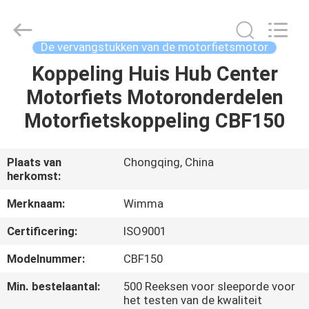
Chongqing
Litron
Spare
Parts
Co.,
De vervangstukken van de motorfietsmotor
Ltd..
All
Koppeling Huis Hub Center
THUIS
Rights
Reserved.
Motorfiets Motoronderdelen
PRODUCTEN
Motorfietskoppeling CBF150
VIDEO'S
Plaats van
Chongqing, China
herkomst:
OVER
Merknaam:
Wimma
ONS
Certificering:
ISO9001
Modelnummer:
CBF150
FABRIEKSTOCHT
Min. bestelaantal:
500 Reeksen voor sleeporde voor
het testen van de kwaliteit