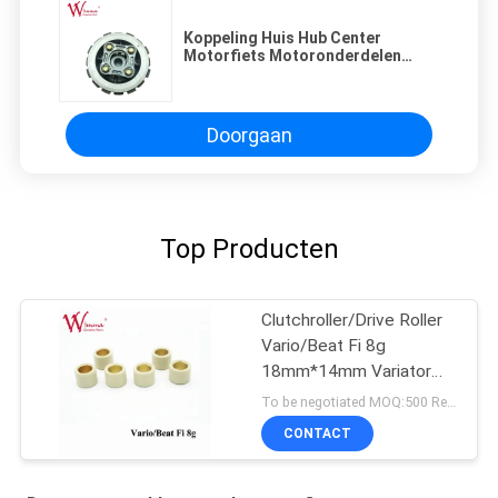
Koppeling Huis Hub Center
Motorfiets Motoronderdelen
Motorfietskoppeling CBF150
Doorgaan
Top Producten
Clutchroller/Drive Roller
Vario/Beat Fi 8g
18mm*14mm Variator
Rubber & Alloy
To be negotiated MOQ:500 Reeksen
CONTACT