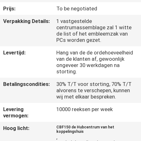
KWALITEITSCONTROLE
Prijs:
To be negotiated
Verpakking Details:
1 vastgestelde
NIEUWS
centrumassemblage zal 1 witte
de list of het embleemzak van
PCs worden gezet.
VRAAG
EEN
Levertijd:
Hang van de de ordehoeveelheid
van de klanten af, gewoonlijk
OFFERTE
ongeveer 30 werkdagen na
storting.
SITEMAP
Betalingscondities:
30% T/T voor storting, 70% T/T
alvorens te verschepen, kunnen
wij met elkaar bespreken.
PRIVACYBELEID
Levering
10000 reeksen per week
vermogen:
Hoog licht:
CBF150 de Hubcentrum van het
koppelingshuis
,