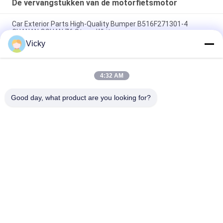
De vervangstukken van de motorfietsmotor
Car Exterior Parts High-Quality Bumper B516F271301-4
CHANAN OSHAN​ Z6 Starry White
Vicky
Startmotor Honda EX5 Motorfiets motor onderdelen
goedkoop groothandel met hoge prestaties
4:32 AM
Motorfietsversteker voor CPR8EAIX-9 China Leveranciers
Motor System
Good day, what product are you looking for?
populaire categorieën
Alle
De Vervangstukken 
Motorfiets 
Van De 
Elektrodelen
Motorfietsmotor
De Delen Van De 
Autokabelmachine
Motorfietstransmissie
De Delen Van De 
Motorfietslichaamsdelen
Motorfietsrem