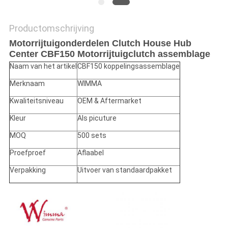
Productomschrijving
Motorrijtuigonderdelen Clutch House Hub
Center CBF150 Motorrijtuigclutch assemblage
Naam van het artikel
CBF150 koppelingsassemblage
Merknaam
WIMMA
Kwaliteitsniveau
OEM & Aftermarket
Kleur
Als picuture
MOQ
500 sets
Proefproef
Aflaabel
Verpakking
Uitvoer van standaardpakket