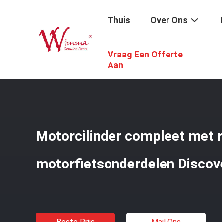
Thuis
Over Ons
Vraag Een Offerte
Thuis
/
Producten
/
De Vervangstukken Van De Motorfie
Aan
Motorcilinder compleet met r
motorfietsonderdelen Discov
Beste Prijs
Mail Ons