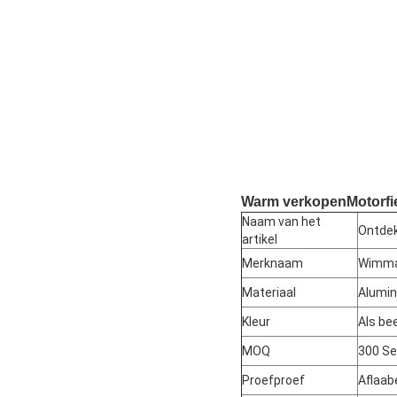
Warm verkopen
Motorfi
Naam van het
Ontdek
artikel
Merknaam
Wimm
Materiaal
Alumin
Kleur
Als be
MOQ
300 Se
Proefproef
Aflaab