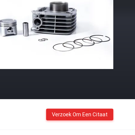
Verzoek Om Een Citaat