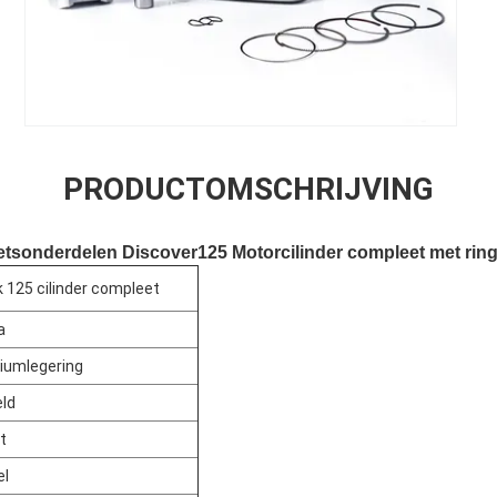
PRODUCTOMSCHRIJVING
etsonderdelen Discover125 Motorcilinder compleet met ringk
 125 cilinder compleet
a
iumlegering
eld
t
el