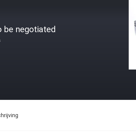
o be negotiated
s
rijving