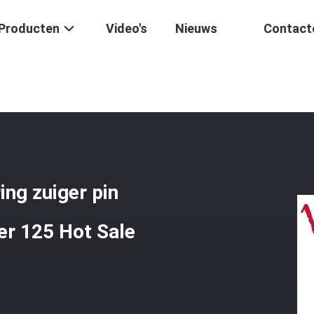
Producten
Video's
Nieuws
Contact
tsmotor
/
Motorcilinder Compleet Met Ring Zuiger Pin Motorfietsonde
ing zuiger pin
er 125 Hot Sale