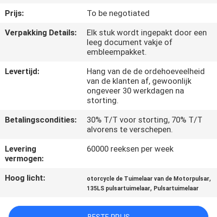
KWALITEITSCONTROLE
Prijs:
To be negotiated
Verpakking Details:
Elk stuk wordt ingepakt door een
NIEUWS
leeg document vakje of
embleempakket.
VRAAG
Levertijd:
Hang van de de ordehoeveelheid
EEN
van de klanten af, gewoonlijk
ongeveer 30 werkdagen na
OFFERTE
storting.
Betalingscondities:
30% T/T voor storting, 70% T/T
SITEMAP
alvorens te verschepen.
Levering
60000 reeksen per week
vermogen:
PRIVACYBELEID
Hoog licht:
,
otorcycle de Tuimelaar van de Motorpulsar
,
135LS pulsartuimelaar
Pulsartuimelaar