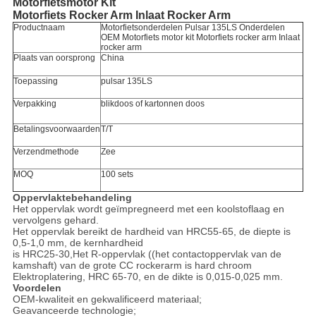
Motorfietsmotor Kit
Motorfiets Rocker Arm Inlaat Rocker Arm
Productnaam
Motorfietsonderdelen Pulsar 135LS Onderdelen
OEM Motorfiets motor kit Motorfiets rocker arm Inlaat
rocker arm
Plaats van oorsprong
China
Toepassing
pulsar 135LS
Verpakking
blikdoos of kartonnen doos
Betalingsvoorwaarden
T/T
Verzendmethode
Zee
MOQ
100 sets
Oppervlaktebehandeling
Het oppervlak wordt geïmpregneerd met een koolstoflaag en
vervolgens gehard.
Het oppervlak bereikt de hardheid van HRC55-65, de diepte is
0,5-1,0 mm, de kernhardheid
is HRC25-30,Het R-oppervlak ((het contactoppervlak van de
kamshaft) van de grote CC rockerarm is hard chroom
Elektroplatering, HRC 65-70, en de dikte is 0,015-0,025 mm.
Voordelen
OEM-kwaliteit en gekwalificeerd materiaal;
Geavanceerde technologie;