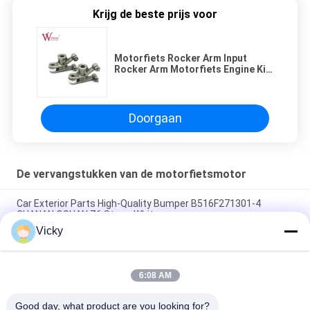
Krijg de beste prijs voor
Motorfiets Rocker Arm Input
Rocker Arm Motorfiets Engine Kit
135LS Onderdelen OEM
Doorgaan
De vervangstukken van de motorfietsmotor
Car Exterior Parts High-Quality Bumper B516F271301-4
CHANAN OSHAN​ Z6 Starry White
Vicky
Startmotor Honda EX5 Motorfiets motor onderdelen
goedkoop groothandel met hoge prestaties
6:08 AM
Motorfietsversteker voor CPR8EAIX-9 China Leveranciers
Motor System
Good day, what product are you looking for?