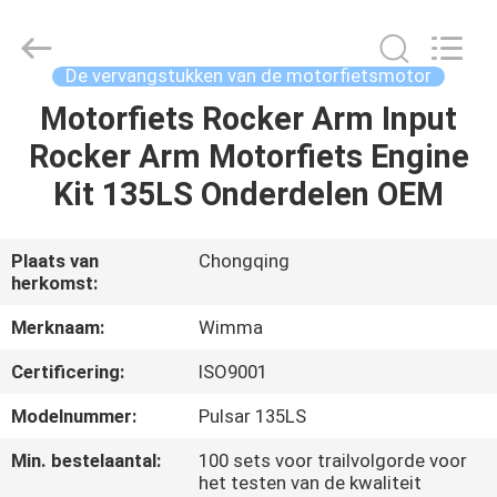
Chongqing
Litron
Spare
Parts
Co.,
De vervangstukken van de motorfietsmotor
Ltd..
All
Motorfiets Rocker Arm Input
THUIS
Rights
Reserved.
Rocker Arm Motorfiets Engine
PRODUCTEN
Kit 135LS Onderdelen OEM
VIDEO'S
Plaats van
Chongqing
herkomst:
OVER
Merknaam:
Wimma
ONS
Certificering:
ISO9001
Modelnummer:
Pulsar 135LS
FABRIEKSTOCHT
Min. bestelaantal:
100 sets voor trailvolgorde voor
het testen van de kwaliteit