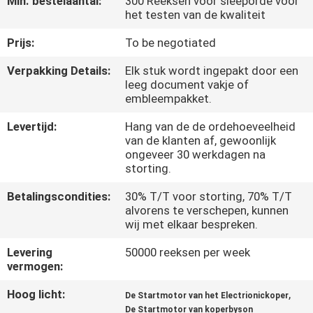
Min. bestelaantal:
300 Reeksen voor sleeporde voor
KWALITEITSCONTROLE
het testen van de kwaliteit
Prijs:
To be negotiated
NIEUWS
Verpakking Details:
Elk stuk wordt ingepakt door een
leeg document vakje of
VRAAG
embleempakket.
EEN
Levertijd:
Hang van de de ordehoeveelheid
OFFERTE
van de klanten af, gewoonlijk
ongeveer 30 werkdagen na
storting.
SITEMAP
Betalingscondities:
30% T/T voor storting, 70% T/T
alvorens te verschepen, kunnen
wij met elkaar bespreken.
PRIVACYBELEID
Levering
50000 reeksen per week
vermogen:
Hoog licht:
,
De Startmotor van het Electrionickoper
De Startmotor van koperbyson