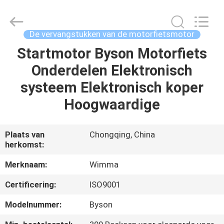
Chongqing
Litron
Spare
Parts
Co.,
De vervangstukken van de motorfietsmotor
Ltd..
All
Startmotor Byson Motorfiets
THUIS
Rights
Reserved.
Onderdelen Elektronisch
PRODUCTEN
systeem Elektronisch koper
Hoogwaardige
VIDEO'S
Plaats van
Chongqing, China
herkomst:
OVER
ONS
Merknaam:
Wimma
Certificering:
ISO9001
FABRIEKSTOCHT
Modelnummer:
Byson