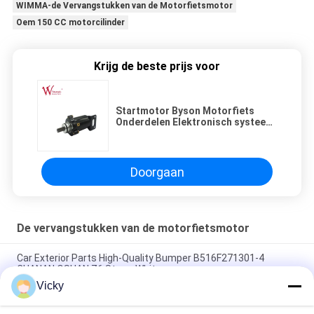
WIMMA-de Vervangstukken van de Motorfietsmotor
Oem 150 CC motorcilinder
Krijg de beste prijs voor
Startmotor Byson Motorfiets
Onderdelen Elektronisch systeem
Elektronisch koper Hoogwaardige
Doorgaan
De vervangstukken van de motorfietsmotor
Car Exterior Parts High-Quality Bumper B516F271301-4
CHANAN OSHAN​ Z6 Starry White
Vicky
Startmotor Honda EX5 Motorfiets motor onderdelen
goedkoop groothandel met hoge prestaties