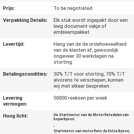
KWALITEITSCONTROLE
Prijs:
To be negotiated
Verpakking Details:
Elk stuk wordt ingepakt door een
NIEUWS
leeg document vakje of
embleempakket.
VRAAG
Levertijd:
Hang van de de ordehoeveelheid
EEN
van de klanten af, gewoonlijk
ongeveer 30 werkdagen na
OFFERTE
storting.
Betalingscondities:
30% T/T voor storting, 70% T/T
SITEMAP
alvorens te verschepen, kunnen
wij met elkaar bespreken.
Levering
50000 reeksen per week
PRIVACYBELEID
vermogen:
Hoog licht:
De Startmotor van de Motorfietsdelen van
koperbyson
,
,
Startmotor van motorfiets de Extra Byson