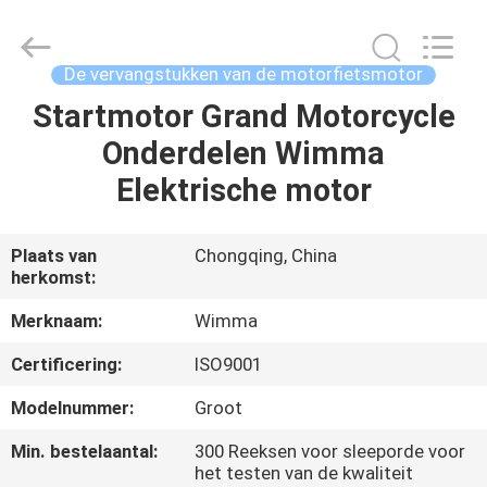
Chongqing
Litron
Spare
Parts
Co.,
De vervangstukken van de motorfietsmotor
Ltd..
All
Startmotor Grand Motorcycle
THUIS
Rights
Reserved.
Onderdelen Wimma
PRODUCTEN
Elektrische motor
VIDEO'S
Plaats van
Chongqing, China
herkomst:
OVER
Merknaam:
Wimma
ONS
Certificering:
ISO9001
Modelnummer:
Groot
FABRIEKSTOCHT
Min. bestelaantal:
300 Reeksen voor sleeporde voor
het testen van de kwaliteit