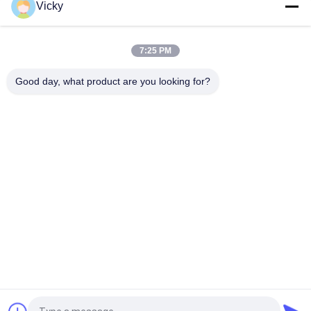
Vicky
Startmotor Honda EX5 Motorfiets motor onderdelen
goedkoop groothandel met hoge prestaties
7:25 PM
Motorfietsversteker voor CPR8EAIX-9 China Leveranciers
Motor System
Good day, what product are you looking for?
populaire categorieën
Alle
De Vervangstukken 
Motorfiets 
Van De 
Elektrodelen
Motorfietsmotor
De Delen Van De 
Autokabelmachine
Motorfietstransmissie
De Delen Van De 
Motorfietslichaamsdelen
Motorfietsrem
De Delen Van 
Meer Hete 
Motorfietstoebehoren
Producten