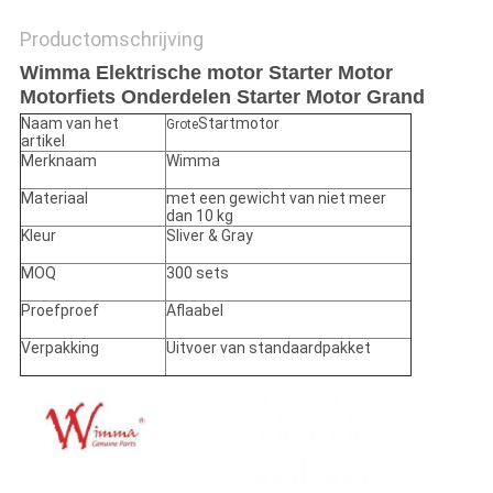
Productomschrijving
Wimma Elektrische motor Starter Motor
Motorfiets Onderdelen Starter Motor Grand
Naam van het
Startmotor
Grote
artikel
Merknaam
Wimma
Materiaal
met een gewicht van niet meer
dan 10 kg
Kleur
Sliver & Gray
MOQ
300 sets
Proefproef
Aflaabel
Verpakking
Uitvoer van standaardpakket