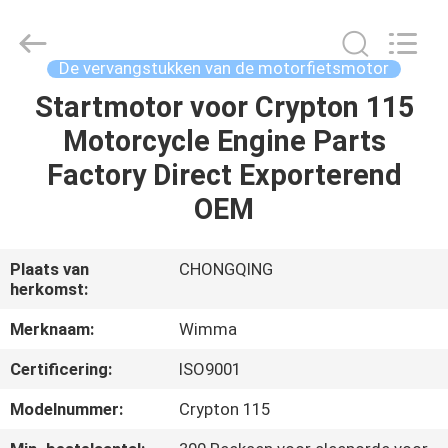
Chongqing
Litron
Spare
Parts
Co.,
De vervangstukken van de motorfietsmotor
Ltd..
All
Startmotor voor Crypton 115
THUIS
Rights
Reserved.
Motorcycle Engine Parts
PRODUCTEN
Factory Direct Exporterend
OEM
VIDEO'S
Plaats van
CHONGQING
herkomst:
OVER
ONS
Merknaam:
Wimma
Certificering:
ISO9001
FABRIEKSTOCHT
Modelnummer:
Crypton 115