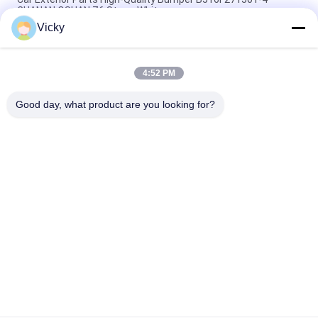
CHANAN OSHAN​ Z6 Starry White
Vicky
Startmotor Honda EX5 Motorfiets motor onderdelen
goedkoop groothandel met hoge prestaties
4:52 PM
Motorfietsversteker voor CPR8EAIX-9 China Leveranciers
Motor System
Good day, what product are you looking for?
populaire categorieën
Alle
De Vervangstukken 
Motorfiets 
Van De 
Elektrodelen
Motorfietsmotor
De Delen Van De 
Autokabelmachine
Motorfietstransmissie
De Delen Van De 
Motorfietslichaamsdelen
Motorfietsrem
De Delen Van 
Meer Hete 
Motorfietstoebehoren
Producten