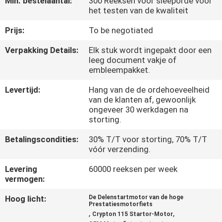
Min. bestelaantal:
300 Reeksen voor sleeporde voor
KWALITEITSCONTROLE
het testen van de kwaliteit
Prijs:
To be negotiated
NIEUWS
Verpakking Details:
Elk stuk wordt ingepakt door een
leeg document vakje of
VRAAG
embleempakket.
EEN
Levertijd:
Hang van de de ordehoeveelheid
OFFERTE
van de klanten af, gewoonlijk
ongeveer 30 werkdagen na
storting.
SITEMAP
Betalingscondities:
30% T/T voor storting, 70% T/T
vóór verzending.
PRIVACYBELEID
Levering
60000 reeksen per week
vermogen:
Hoog licht:
De Delenstartmotor van de hoge
Prestatiesmotorfiets
,
,
Crypton 115 Startor-Motor