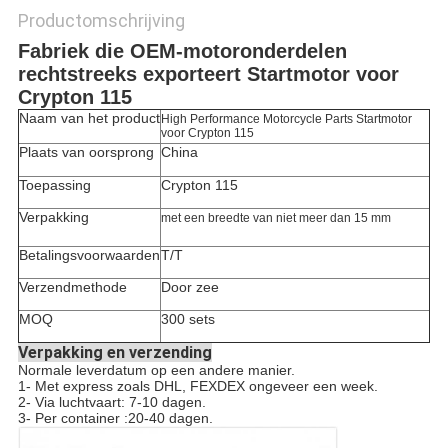
Productomschrijving
Fabriek die OEM-motoronderdelen
rechtstreeks exporteert Startmotor voor
Crypton 115
Naam van het product
High Performance Motorcycle Parts Startmotor
voor Crypton 115
Plaats van oorsprong
China
Toepassing
Crypton 115
Verpakking
met een breedte van niet meer dan 15 mm
Betalingsvoorwaarden
T/T
Verzendmethode
Door zee
MOQ
300 sets
Verpakking en verzending
Normale leverdatum op een andere manier.
1- Met express zoals DHL, FEXDEX ongeveer een week.
2- Via luchtvaart: 7-10 dagen.
3- Per container :20-40 dagen.