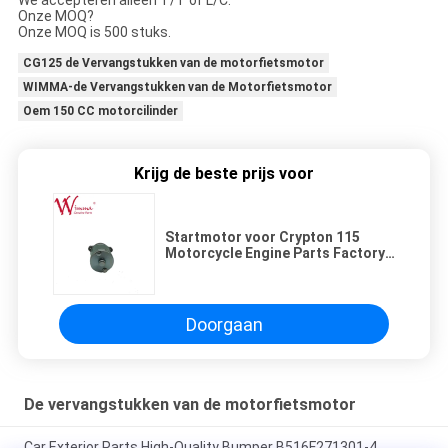
We accepteren alleen T/T of L/C.
Onze MOQ?
Onze MOQ is 500 stuks.
CG125 de Vervangstukken van de motorfietsmotor
WIMMA-de Vervangstukken van de Motorfietsmotor
Oem 150 CC motorcilinder
Krijg de beste prijs voor
Startmotor voor Crypton 115
Motorcycle Engine Parts Factory
Direct Exporterend OEM
Doorgaan
De vervangstukken van de motorfietsmotor
Car Exterior Parts High-Quality Bumper B516F271301-4