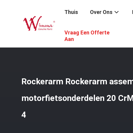
Thuis
Over Ons
Vraag Een Offerte
Thuis
/
Producten
/
De Vervangstukken Van De Motorfie
Aan
Rockerarm Rockerarm assem
motorfietsonderdelen 20 Cr
4