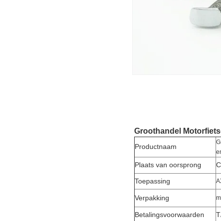
Groothandel Motorfiet
G
Productnaam
e
Plaats van oorsprong
C
Toepassing
A
Verpakking
m
Betalingsvoorwaarden
T