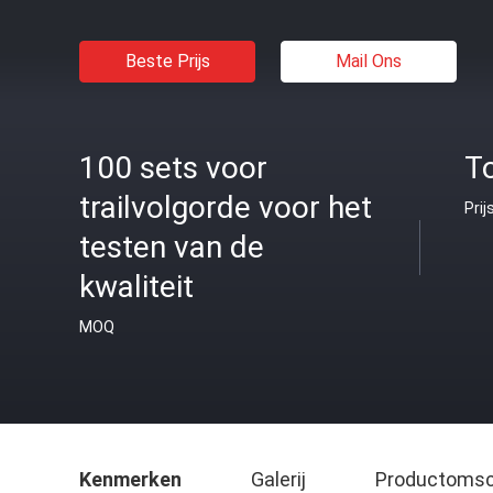
Beste Prijs
Mail Ons
100 sets voor
T
trailvolgorde voor het
Prij
testen van de
kwaliteit
MOQ
Kenmerken
Galerij
Productomsch