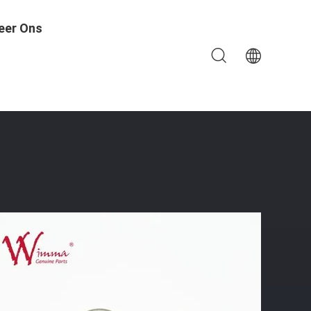
eer Ons
onderdelen 20 CrMo Groothandel AX-4