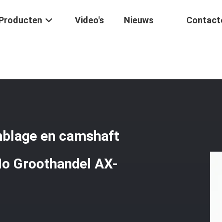
Producten
Video's
Nieuws
Contact
tsmotor
/
Rockerarm Rockerarm Assemblage En Camshaft Motorfiets
blage en camshaft
Mo Groothandel AX-