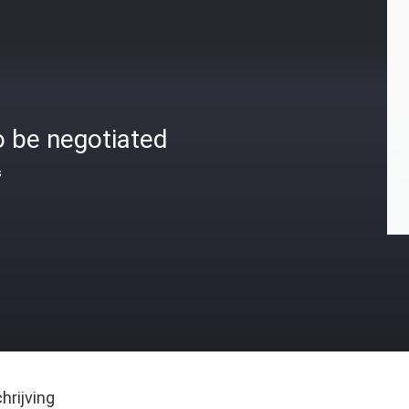
o be negotiated
s
rijving