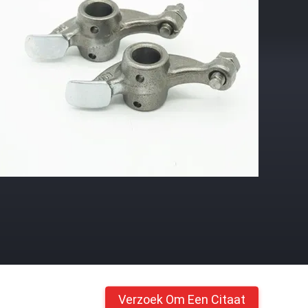
Verzoek Om Een Citaat