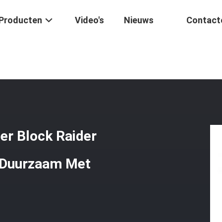
Producten
Video's
Nieuws
Contact
tsmotor
/
Motorfiets Cylinder Kit Cylinder Block Raider 150 Satria F
der Block Raider
l Duurzaam Met