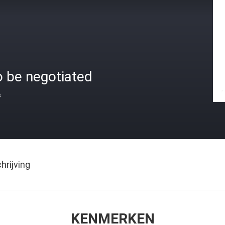
o be negotiated
s
rijving
KENMERKEN