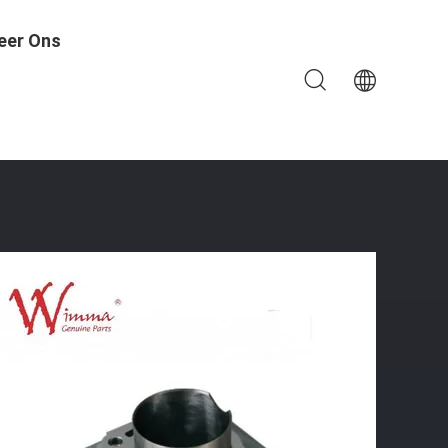
eer Ons
150 Groothandel Duurzaam Met Chinese