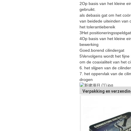
2Op basis van het kleine ei
gebruikt.
als de
basis gat om het coör
van beide
de uiteinden van 
het tolerantiebereik
3Het positioneringsspeldga
4Op basis van het kleine ei
bewerking
Goed.
borend cilindergat
5Vervolgens wordt het fijne 
om de coaxialiteit van het c
6. het slijpen van de cilinder
7. het oppervlak van de cili
drogen
Verpakking en verzendin