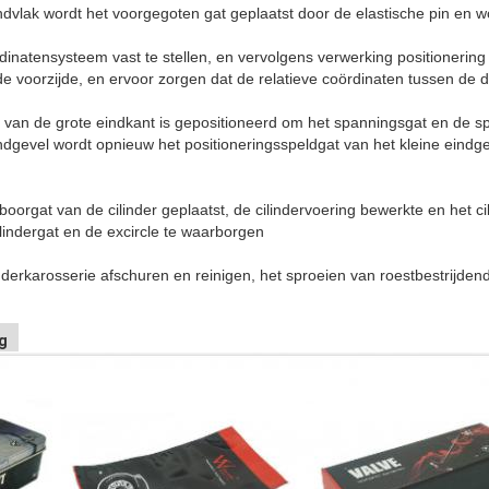
ndvlak wordt het voorgegoten gat geplaatst door de elastische pin en w
dinatensysteem vast te stellen, en vervolgens verwerking positionering 
de voorzijde, en ervoor zorgen dat de relatieve coördinaten tussen de
t van de grote eindkant is gepositioneerd om het spanningsgat en de s
ndgevel wordt opnieuw het positioneringsspeldgat van het kleine eindg
boorgat van de cilinder geplaatst, de cilindervoering bewerkte en het c
ilindergat en de excircle te waarborgen
nderkarosserie afschuren en reinigen, het sproeien van roestbestrijdend
g