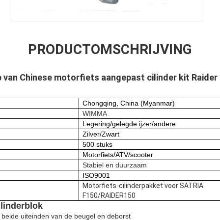
PRODUCTOMSCHRIJVING
van Chinese motorfiets aangepast cilinder kit Raider
Chongqing, China (Myanmar)
WIMMA
Legering/gelegde ijzer/andere
Zilver/Zwart
500 stuks
Motorfiets/ATV/scooter
Stabiel en duurzaam
ISO9001
Motorfiets-cilinderpakket voor SATRIA
F150/RAIDER150
linderblok
 beide uiteinden van de beugel en deborst