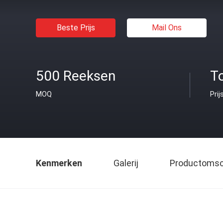
Beste Prijs
Mail Ons
500 Reeksen
T
MOQ
Prij
Kenmerken
Galerij
Productomsch