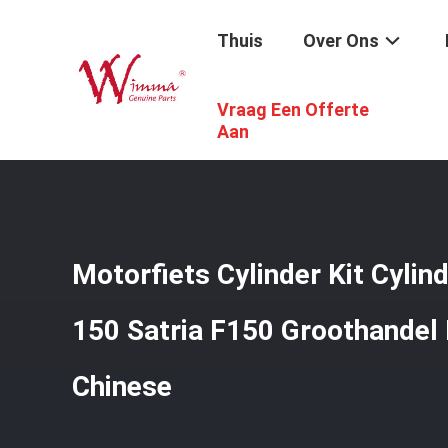
Thuis
Over Ons
Vraag Een Offerte
Thuis
/
Producten
/
De Vervangstukken Van De Motorfie
Aan
Motorfiets Cylinder Kit Cylin
150 Satria F150 Groothande
Chinese