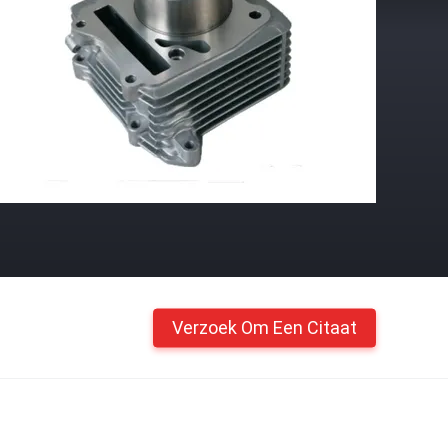
Verzoek Om Een Citaat