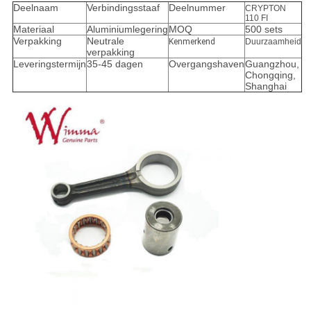
Deelnaam
Verbindingsstaaf
Deelnummer
CRYPTON
110 FI
Materiaal
Aluminiumlegering
MOQ
500 sets
Verpakking
Neutrale
Kenmerkend
Duurzaamheid
verpakking
Leveringstermijn
35-45 dagen
Overgangshaven
Guangzhou,
Chongqing,
Shanghai