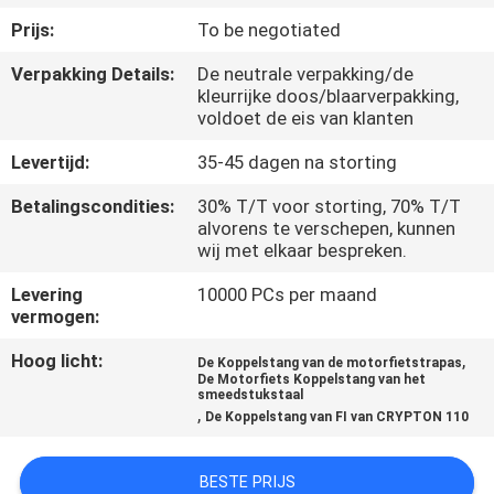
KWALITEITSCONTROLE
Prijs:
To be negotiated
Verpakking Details:
De neutrale verpakking/de
NIEUWS
kleurrijke doos/blaarverpakking,
voldoet de eis van klanten
VRAAG
Levertijd:
35-45 dagen na storting
EEN
Betalingscondities:
30% T/T voor storting, 70% T/T
OFFERTE
alvorens te verschepen, kunnen
wij met elkaar bespreken.
SITEMAP
Levering
10000 PCs per maand
vermogen:
Hoog licht:
,
PRIVACYBELEID
De Koppelstang van de motorfietstrapas
De Motorfiets Koppelstang van het
smeedstukstaal
,
De Koppelstang van FI van CRYPTON 110
BESTE PRIJS