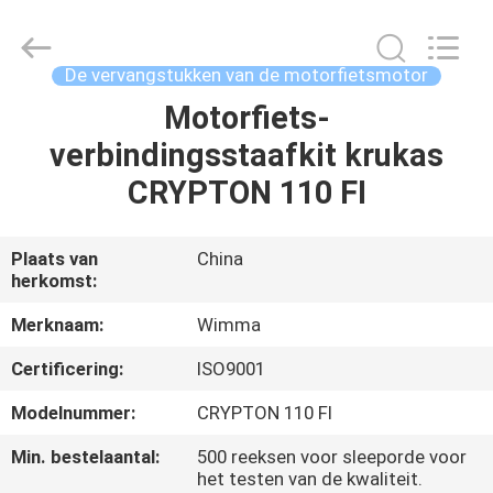
Chongqing
Litron
Spare
Parts
Co.,
De vervangstukken van de motorfietsmotor
Ltd..
All
Motorfiets-
THUIS
Rights
Reserved.
verbindingsstaafkit krukas
PRODUCTEN
CRYPTON 110 FI
VIDEO'S
Plaats van
China
herkomst:
OVER
Merknaam:
Wimma
ONS
Certificering:
ISO9001
Modelnummer:
CRYPTON 110 FI
FABRIEKSTOCHT
Min. bestelaantal:
500 reeksen voor sleeporde voor
het testen van de kwaliteit.