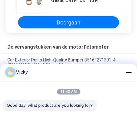
krukas CRYPTON 110 FI
Doorgaan
De vervangstukken van de motorfietsmotor
Car Exterior Parts High-Quality Bumper B516F271301-4
CHANAN OSHAN​ Z6 Starry White
Vicky
Startmotor Honda EX5 Motorfiets motor onderdelen
goedkoop groothandel met hoge prestaties
11:43 AM
Motorfietsversteker voor CPR8EAIX-9 China Leveranciers
Motor System
Good day, what product are you looking for?
populaire categorieën
Alle
De Vervangstukken 
Motorfiets 