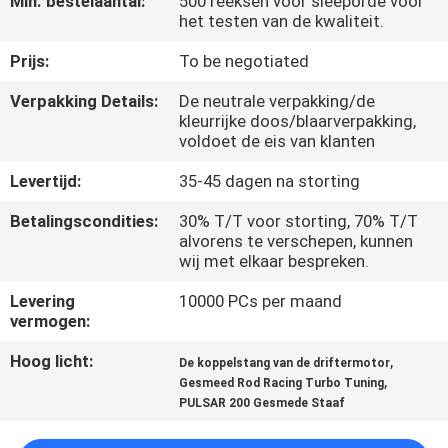
Min. bestelaantal:
500 reeksen voor sleeporde voor
KWALITEITSCONTROLE
het testen van de kwaliteit.
Prijs:
To be negotiated
NIEUWS
Verpakking Details:
De neutrale verpakking/de
kleurrijke doos/blaarverpakking,
VRAAG
voldoet de eis van klanten
EEN
Levertijd:
35-45 dagen na storting
OFFERTE
Betalingscondities:
30% T/T voor storting, 70% T/T
alvorens te verschepen, kunnen
wij met elkaar bespreken.
SITEMAP
Levering
10000 PCs per maand
vermogen:
PRIVACYBELEID
Hoog licht:
,
De koppelstang van de driftermotor
,
Gesmeed Rod Racing Turbo Tuning
PULSAR 200 Gesmede Staaf