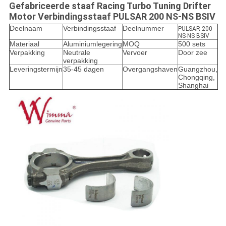
Gefabriceerde staaf Racing Turbo Tuning Drifter
Motor Verbindingsstaaf PULSAR 200 NS-NS BSIV
Deelnaam
Verbindingsstaaf
Deelnummer
PULSAR 200
NS-NS BSIV
Materiaal
Aluminiumlegering
MOQ
500 sets
Verpakking
Neutrale
Vervoer
Door zee
verpakking
Leveringstermijn
35-45 dagen
Overgangshaven
Guangzhou,
Chongqing,
Shanghai