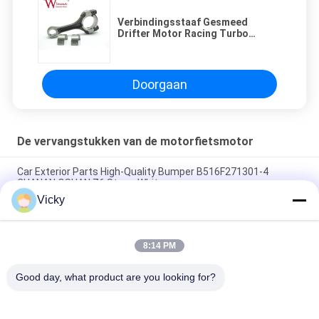
Verbindingsstaaf Gesmeed
Drifter Motor Racing Turbo
Tuning PULSAR 200 Groothandel
Doorgaan
De vervangstukken van de motorfietsmotor
Car Exterior Parts High-Quality Bumper B516F271301-4
CHANAN OSHAN​ Z6 Starry White
Vicky
Startmotor Honda EX5 Motorfiets motor onderdelen
goedkoop groothandel met hoge prestaties
8:14 PM
Motorfietsversteker voor CPR8EAIX-9 China Leveranciers
Motor System
Good day, what product are you looking for?
populaire categorieën
Alle