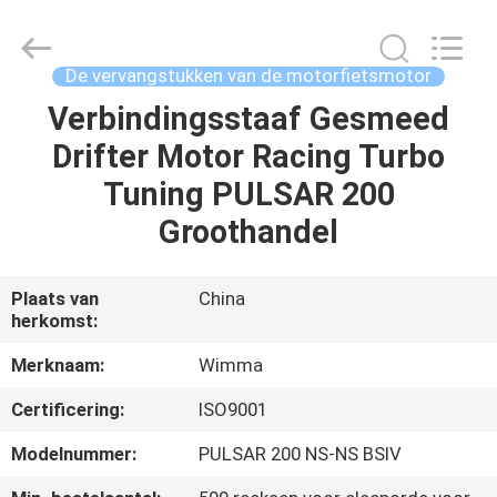
Chongqing
Litron
Spare
Parts
Co.,
De vervangstukken van de motorfietsmotor
Ltd..
All
Verbindingsstaaf Gesmeed
THUIS
Rights
Reserved.
Drifter Motor Racing Turbo
PRODUCTEN
Tuning PULSAR 200
Groothandel
VIDEO'S
Plaats van
China
herkomst:
OVER
ONS
Merknaam:
Wimma
Certificering:
ISO9001
FABRIEKSTOCHT
Modelnummer:
PULSAR 200 NS-NS BSIV