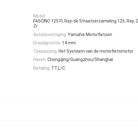
Motor:
FASCINO 125 FI, Ray-de Straatverzameling 125, Ray-Z
Zr
Autobevestiging:
Yamaha-Motorfietsen
Draadgrootte:
14 mm
Toepassing:
Het Systeem van de motorfietsmotor
Haven:
Chongqing/Guangzhou/Shanghai
Betaling:
TT,L/C