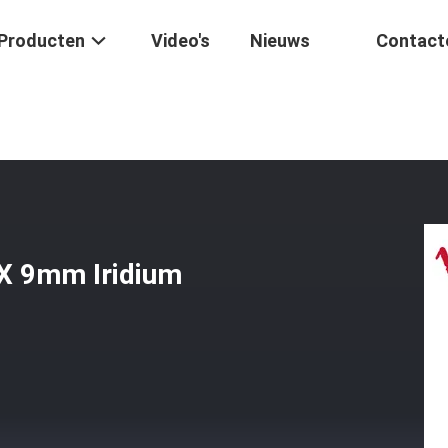
Producten
Video's
Nieuws
Contact
tsmotor
/
Motorfiets Motorvonk CR7HIX 9mm Iridium Fabriek Grootha
X 9mm Iridium