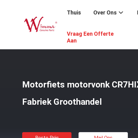
Thuis
Over Ons
Vraag Een Offerte
Thuis
/
Producten
/
De Vervangstukken Van De Motorfie
Aan
Motorfiets motorvonk CR7HI
Fabriek Groothandel
Beste Prijs
Mail Ons