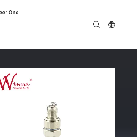
eer Ons
ndel