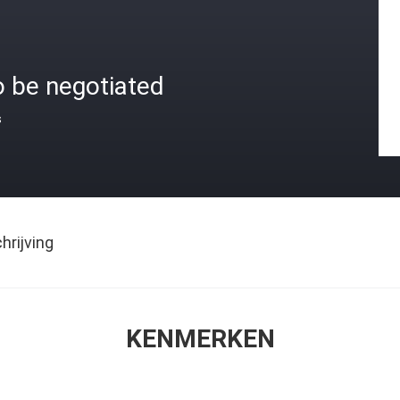
o be negotiated
s
rijving
KENMERKEN