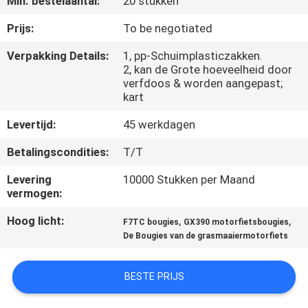
Min. bestelaantal:
20 stukken
KWALITEITSCONTROLE
Prijs:
To be negotiated
NIEUWS
Verpakking Details:
1, pp-Schuimplasticzakken.
2, kan de Grote hoeveelheid door
verfdoos & worden aangepast;
VRAAG
kart
EEN
Levertijd:
45 werkdagen
OFFERTE
Betalingscondities:
T/T
Levering
10000 Stukken per Maand
SITEMAP
vermogen:
Hoog licht:
,
,
F7TC bougies
GX390 motorfietsbougies
PRIVACYBELEID
De Bougies van de grasmaaiermotorfiets
BESTE PRIJS