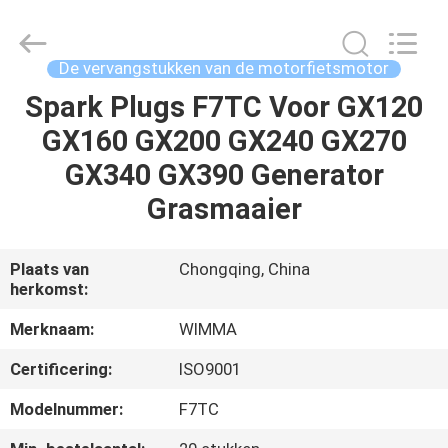
Chongqing
Litron
Spare
Parts
Co.,
De vervangstukken van de motorfietsmotor
Ltd..
All
Spark Plugs F7TC Voor GX120
THUIS
Rights
Reserved.
GX160 GX200 GX240 GX270
PRODUCTEN
GX340 GX390 Generator
Grasmaaier
VIDEO'S
Plaats van
Chongqing, China
herkomst:
OVER
ONS
Merknaam:
WIMMA
Certificering:
ISO9001
FABRIEKSTOCHT
Modelnummer:
F7TC