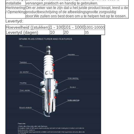
installatie
vervangen,praktisch en handig te gebruiken.
Herinnering
Om er zeker van te zijn dat u het juiste product koopt, leest u de
/ Opmerking
productbeschrijving of de afbeeldingsgrootte zorgvuldig
door.We zullen ons best doen om u te helpen het op te lossen..
Levertyd:
Hoeveelheid ((stukken)
1 - 100
101 - 1000
1001-10000
Levertyd (dagen)
10
20
35