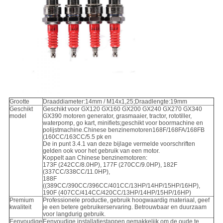
Grootte
Draaddiameter:14mm / M14x1,25;Draadlengte:19mm
Geschikt
Geschikt voor GX120 GX160 GX200 GX240 GX270 GX340
model
GX390 motoren generator, grasmaaier, tractor, rototiller,
waterpomp, go kart, minifiets;geschikt voor boormachine en
polijstmachine.Chinese benzinemotoren168F/168FA/168FB
(160CC/163CC/5.5 pk en
De in punt 3.4.1 van deze bijlage vermelde voorschriften
gelden ook voor het gebruik van een motor.
Koppelt aan Chinese benzinemotoren:
173F (242CC/8.0HP), 177F (270CC/9.0HP), 182F
(337CC/338CC/11.0HP),
188F
((389CC/390CC/396CC/401CC/13HP/14HP/15HP/16HP),
190F (407CC/414CC/420CC/13HP/14HP/15HP/16HP)
Premium
Professionele productie, gebruik hoogwaardig materiaal, geef
kwaliteit
je een betere gebruikerservaring. Betrouwbaar en duurzaam
voor langdurig gebruik.
Eenvoudige
Eenvoudige installatiestappen,gemakkelijk om de oude te