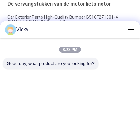
De vervangstukken van de motorfietsmotor
Car Exterior Parts High-Quality Bumper B516F271301-4
CHANAN OSHAN​ Z6 Starry White
Vicky
Startmotor Honda EX5 Motorfiets motor onderdelen
goedkoop groothandel met hoge prestaties
8:23 PM
Motorfietsversteker voor CPR8EAIX-9 China Leveranciers
Motor System
Good day, what product are you looking for?
populaire categorieën
Alle
De Vervangstukken 
Motorfiets 
Van De 
Elektrodelen
Motorfietsmotor
De Delen Van De 
Autokabelmachine
Motorfietstransmissie
De Delen Van De 
Motorfietslichaamsdelen
Motorfietsrem