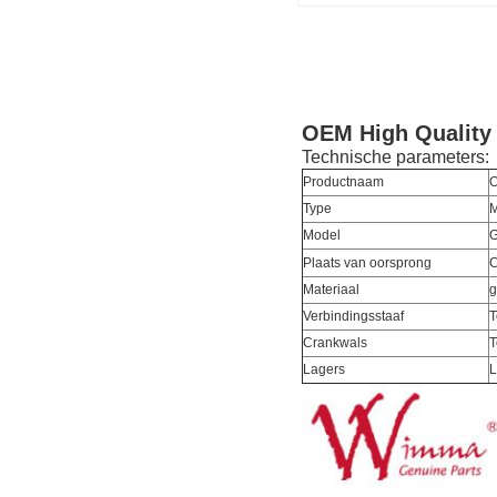
OEM High Quality
Technische parameters:
Productnaam
O
Type
M
Model
G
Plaats van oorsprong
C
Materiaal
g
Verbindingsstaaf
T
Crankwals
T
Lagers
L