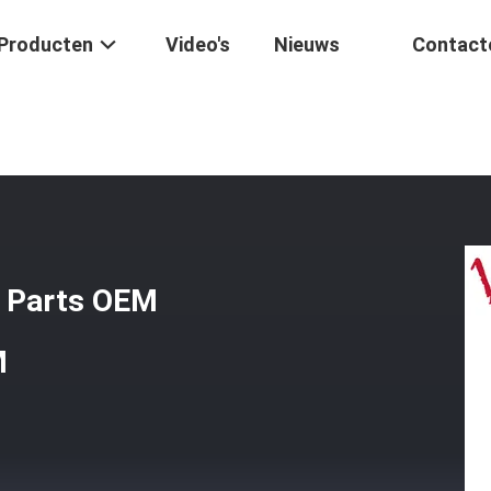
Producten
Video's
Nieuws
Contact
tsmotor
/
Crankshaft Motorcycle Spare Parts OEM Hoogwaardige G
e Parts OEM
M