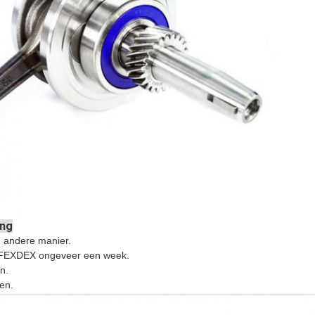
ing
 andere manier.
, FEXDEX ongeveer een week.
n.
en.