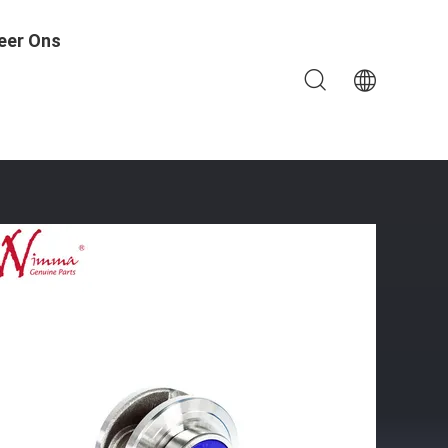
eer Ons
N125 106MM