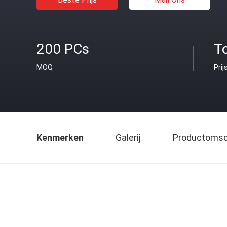
200 PCs
T
MOQ
Prij
Kenmerken
Galerij
Productomsch