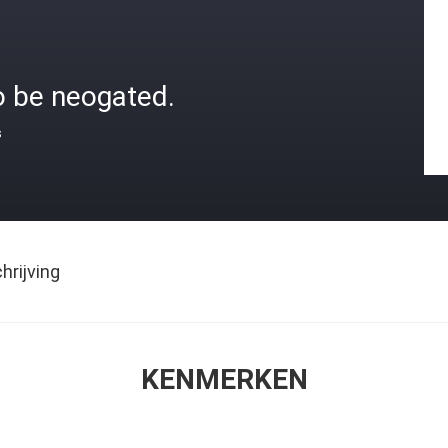
o be neogated.
s
rijving
KENMERKEN