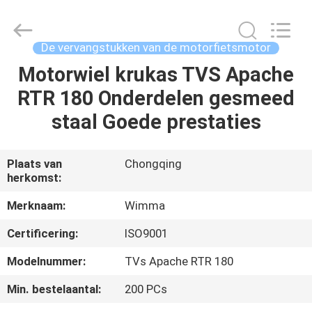
Chongqing
Litron
Spare
Parts
Co.,
De vervangstukken van de motorfietsmotor
Ltd..
All
Motorwiel krukas TVS Apache
THUIS
Rights
Reserved.
RTR 180 Onderdelen gesmeed
PRODUCTEN
staal Goede prestaties
VIDEO'S
Plaats van
Chongqing
herkomst:
OVER
Merknaam:
Wimma
ONS
Certificering:
ISO9001
Modelnummer:
TVs Apache RTR 180
FABRIEKSTOCHT
Min. bestelaantal:
200 PCs