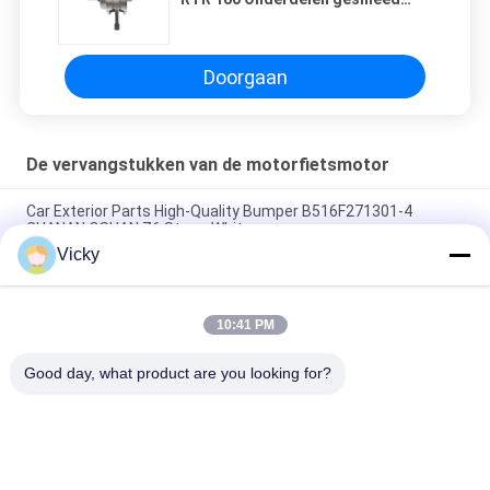
staal Goede prestaties
Doorgaan
De vervangstukken van de motorfietsmotor
Car Exterior Parts High-Quality Bumper B516F271301-4
CHANAN OSHAN​ Z6 Starry White
Vicky
Startmotor Honda EX5 Motorfiets motor onderdelen
goedkoop groothandel met hoge prestaties
10:41 PM
Motorfietsversteker voor CPR8EAIX-9 China Leveranciers
Motor System
Good day, what product are you looking for?
populaire categorieën
Alle
De Vervangstukken 
Motorfiets 