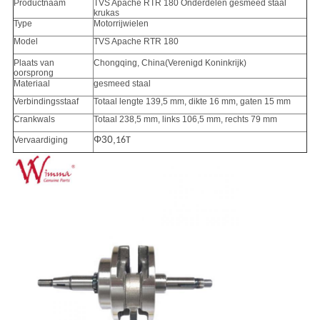
Productnaam
TVS Apache RTR 180 Onderdelen gesmeed staal
krukas
Type
Motorrijwielen
Model
TVS Apache RTR 180
Plaats van
Chongqing, China
(Verenigd Koninkrijk)
oorsprong
Materiaal
gesmeed staal
Verbindingsstaaf
Totaal lengte 139,5 mm, dikte 16 mm, gaten 15 mm
Crankwals
Totaal 238,5 mm, links 106,5 mm, rechts 79 mm
Φ
30,
Vervaardiging
16T