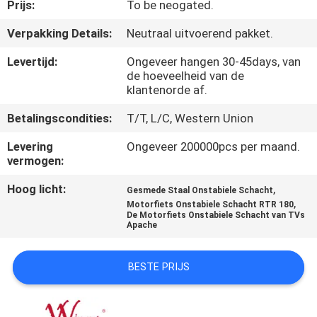
KWALITEITSCONTROLE
Prijs:
To be neogated.
Verpakking Details:
Neutraal uitvoerend pakket.
NIEUWS
Levertijd:
Ongeveer hangen 30-45days, van
de hoeveelheid van de
klantenorde af.
VRAAG
EEN
Betalingscondities:
T/T, L/C, Western Union
OFFERTE
Levering
Ongeveer 200000pcs per maand.
vermogen:
SITEMAP
Hoog licht:
,
Gesmede Staal Onstabiele Schacht
,
Motorfiets Onstabiele Schacht RTR 180
De Motorfiets Onstabiele Schacht van TVs
Apache
PRIVACYBELEID
BESTE PRIJS