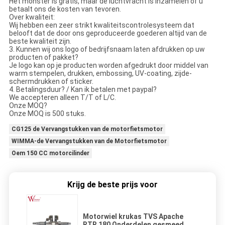
Het monster is gratis, maar de luchtvracht is inzamelen of u
betaalt ons de kosten van tevoren.
Over kwaliteit:
Wij hebben een zeer strikt kwaliteitscontrolesysteem dat
belooft dat de door ons geproduceerde goederen altijd van de
beste kwaliteit zijn.
3. Kunnen wij ons logo of bedrijfsnaam laten afdrukken op uw
producten of pakket?
Je logo kan op je producten worden afgedrukt door middel van
warm stempelen, drukken, embossing, UV-coating, zijde-
schermdrukken of sticker.
4. Betalingsduur? / Kan ik betalen met paypal?
We accepteren alleen T/T of L/C.
Onze MOQ?
Onze MOQ is 500 stuks.
CG125 de Vervangstukken van de motorfietsmotor
WIMMA-de Vervangstukken van de Motorfietsmotor
Oem 150 CC motorcilinder
Krijg de beste prijs voor
Motorwiel krukas TVS Apache
RTR 180 Onderdelen gesmeed