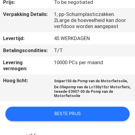
KWALITEITSCONTROLE
Prijs:
To be negotiated
Verpakking Details:
1, pp-Schuimplasticzakken.
2Large de hoeveelheid kan door
NIEUWS
verfdoos worden aangepast
Levertijd:
45 WERKDAGEN
VRAAG
EEN
Betalingscondities:
T/T
OFFERTE
Levering
10000 PCs per maand
vermogen:
SITEMAP
Hoog licht:
,
Sniper150 de Pomp van de Motorfietsolie
,
De Oliepomp van de Lc150y15zr Motorfiets
tweede-E3907-00 de Pomp van de
Motorfietsolie
PRIVACYBELEID
BESTE PRIJS