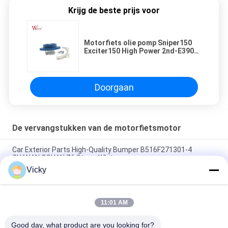
Krijg de beste prijs voor
Motorfiets olie pomp Sniper150
Exciter150 High Power 2nd-E3907-
00 Racing
Doorgaan
De vervangstukken van de motorfietsmotor
Car Exterior Parts High-Quality Bumper B516F271301-4
CHANAN OSHAN​ Z6 Starry White
Vicky
Startmotor Honda EX5 Motorfiets motor onderdelen
goedkoop groothandel met hoge prestaties
11:01 AM
Motorfietsversteker voor CPR8EAIX-9 China Leveranciers
Motor System
Good day, what product are you looking for?