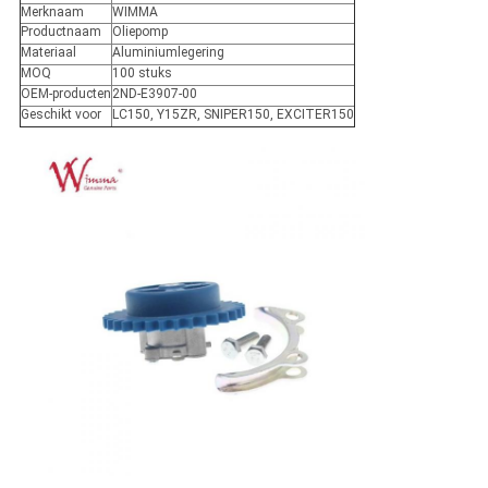
Merknaam
WIMMA
Productnaam
Oliepomp
Materiaal
Aluminiumlegering
MOQ
100 stuks
OEM-producten
2ND-E3907-00
Geschikt voor
LC150, Y15ZR, SNIPER150, EXCITER150