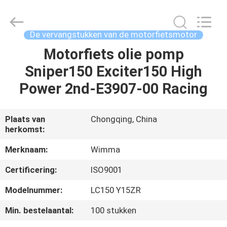
Chongqing
Litron
Spare
Parts
Co.,
De vervangstukken van de motorfietsmotor
Ltd..
All
Motorfiets olie pomp
THUIS
Rights
Reserved.
Sniper150 Exciter150 High
PRODUCTEN
Power 2nd-E3907-00 Racing
VIDEO'S
Plaats van
Chongqing, China
herkomst:
OVER
Merknaam:
Wimma
ONS
Certificering:
ISO9001
Modelnummer:
LC150 Y15ZR
FABRIEKSTOCHT
Min. bestelaantal:
100 stukken