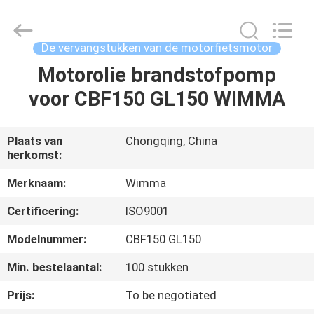
Chongqing
Litron
Spare
Parts
Co.,
De vervangstukken van de motorfietsmotor
Ltd..
All
Motorolie brandstofpomp
THUIS
Rights
Reserved.
voor CBF150 GL150 WIMMA
PRODUCTEN
Plaats van
Chongqing, China
herkomst:
VIDEO'S
Merknaam:
Wimma
OVER
Certificering:
ISO9001
ONS
Modelnummer:
CBF150 GL150
Min. bestelaantal:
100 stukken
FABRIEKSTOCHT
Prijs:
To be negotiated