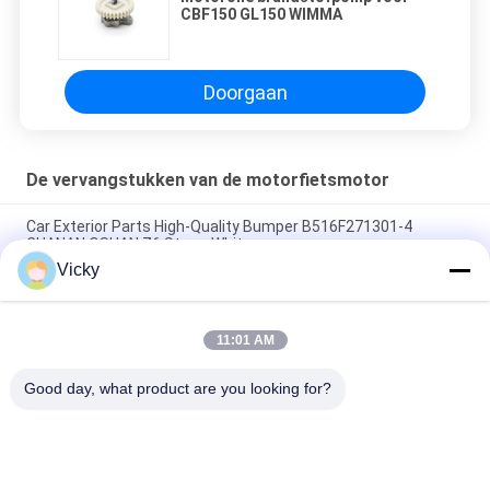
CBF150 GL150 WIMMA
Doorgaan
De vervangstukken van de motorfietsmotor
Car Exterior Parts High-Quality Bumper B516F271301-4
CHANAN OSHAN​ Z6 Starry White
Vicky
Startmotor Honda EX5 Motorfiets motor onderdelen
goedkoop groothandel met hoge prestaties
11:01 AM
Motorfietsversteker voor CPR8EAIX-9 China Leveranciers
Motor System
Good day, what product are you looking for?
populaire categorieën
Alle