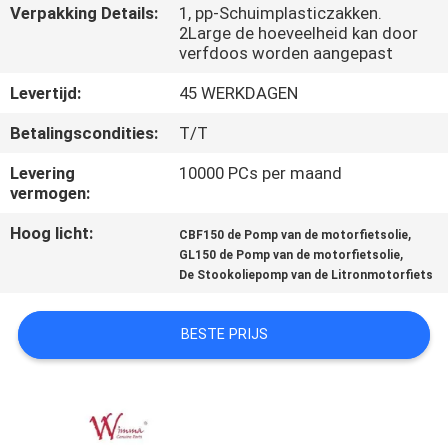
KWALITEITSCONTROLE
Verpakking Details:
1, pp-Schuimplasticzakken.
2Large de hoeveelheid kan door
verfdoos worden aangepast
NIEUWS
Levertijd:
45 WERKDAGEN
VRAAG
Betalingscondities:
T/T
EEN
Levering
10000 PCs per maand
vermogen:
OFFERTE
Hoog licht:
,
CBF150 de Pomp van de motorfietsolie
,
GL150 de Pomp van de motorfietsolie
SITEMAP
De Stookoliepomp van de Litronmotorfiets
PRIVACYBELEID
BESTE PRIJS