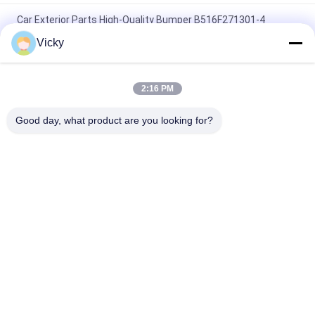
Car Exterior Parts High-Quality Bumper B516F271301-4
CHANAN OSHAN​ Z6 Starry White
Vicky
Startmotor Honda EX5 Motorfiets motor onderdelen
goedkoop groothandel met hoge prestaties
2:16 PM
Motorfietsversteker voor CPR8EAIX-9 China Leveranciers
Good day, what product are you looking for?
Motor System
populaire categorieën
Alle
De Vervangstukken 
Motorfiets 
Van De 
Elektrodelen
Motorfietsmotor
De Delen Van De 
Autokabelmachine
Motorfietstransmissie
De Delen Van De 
Motorfietslichaamsdelen