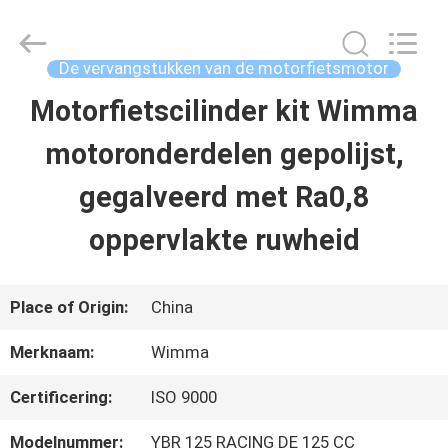
2026
Chongqing
Litron
Spare
De vervangstukken van de motorfietsmotor
Parts
Co.,
Motorfietscilinder kit Wimma
THUIS
Ltd..
All
Rights
motoronderdelen gepolijst,
Reserved.
PRODUCTEN
gegalveerd met Ra0,8
oppervlakte ruwheid
VIDEO'S
Place of Origin:
China
OVER
Merknaam:
Wimma
ONS
Certificering:
ISO 9000
FABRIEKSTOCHT
Modelnummer:
YBR 125 RACING DE 125 CC