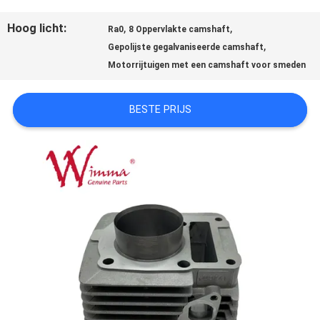
Hoog licht:
,
,
Ra0
8 Oppervlakte camshaft
KWALITEITSCONTROLE
,
Gepolijste gegalvaniseerde camshaft
Motorrijtuigen met een camshaft voor smeden
NIEUWS
BESTE PRIJS
VRAAG
EEN
OFFERTE
SITEMAP
PRIVACYBELEID