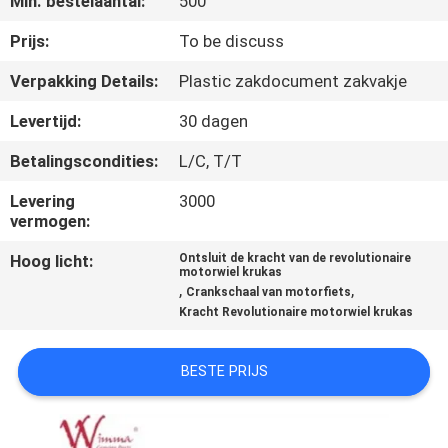
Min. bestelaantal:
500
KWALITEITSCONTROLE
Prijs:
To be discuss
NIEUWS
Verpakking Details:
Plastic zakdocument zakvakje
Levertijd:
30 dagen
VRAAG
Betalingscondities:
L/C, T/T
EEN
OFFERTE
Levering
3000
vermogen:
Hoog licht:
Ontsluit de kracht van de revolutionaire
SITEMAP
motorwiel krukas
,
,
Crankschaal van motorfiets
Kracht Revolutionaire motorwiel krukas
PRIVACYBELEID
BESTE PRIJS