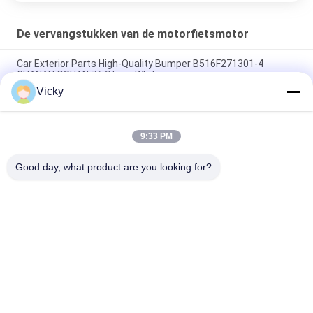
De vervangstukken van de motorfietsmotor
Car Exterior Parts High-Quality Bumper B516F271301-4
CHANAN OSHAN​ Z6 Starry White
Vicky
Startmotor Honda EX5 Motorfiets motor onderdelen
goedkoop groothandel met hoge prestaties
9:33 PM
Motorfietsversteker voor CPR8EAIX-9 China Leveranciers
Motor System
Good day, what product are you looking for?
populaire categorieën
Alle
De Vervangstukken 
Motorfiets 
Van De 
Elektrodelen
Motorfietsmotor
De Delen Van De 
Autokabelmachine
Motorfietstransmissie