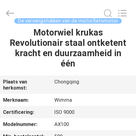
Chongqing
Litron
Spare
Parts
Co.,
De vervangstukken van de motorfietsmotor
Ltd..
All
Motorwiel krukas
THUIS
Rights
Reserved.
Revolutionair staal ontketent
PRODUCTEN
kracht en duurzaamheid in
één
VIDEO'S
Plaats van
Chongqing
herkomst:
OVER
ONS
Merknaam:
Wimma
Certificering:
ISO 9000
FABRIEKSTOCHT
Modelnummer:
AX100