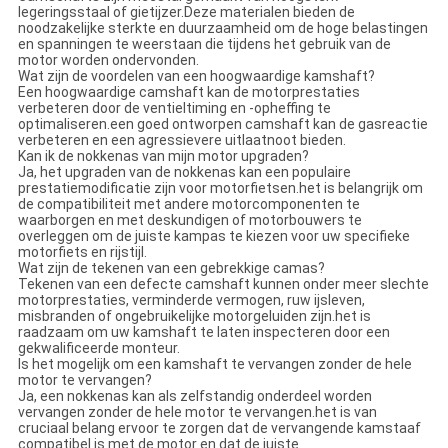
legeringsstaal of gietijzer.Deze materialen bieden de
noodzakelijke sterkte en duurzaamheid om de hoge belastingen
en spanningen te weerstaan die tijdens het gebruik van de
motor worden ondervonden.
Wat zijn de voordelen van een hoogwaardige kamshaft?
Een hoogwaardige camshaft kan de motorprestaties
verbeteren door de ventieltiming en -opheffing te
optimaliseren.een goed ontworpen camshaft kan de gasreactie
verbeteren en een agressievere uitlaatnoot bieden.
Kan ik de nokkenas van mijn motor upgraden?
Ja, het upgraden van de nokkenas kan een populaire
prestatiemodificatie zijn voor motorfietsen.het is belangrijk om
de compatibiliteit met andere motorcomponenten te
waarborgen en met deskundigen of motorbouwers te
overleggen om de juiste kampas te kiezen voor uw specifieke
motorfiets en rijstijl.
Wat zijn de tekenen van een gebrekkige camas?
Tekenen van een defecte camshaft kunnen onder meer slechte
motorprestaties, verminderde vermogen, ruw ijsleven,
misbranden of ongebruikelijke motorgeluiden zijn.het is
raadzaam om uw kamshaft te laten inspecteren door een
gekwalificeerde monteur.
Is het mogelijk om een kamshaft te vervangen zonder de hele
motor te vervangen?
Ja, een nokkenas kan als zelfstandig onderdeel worden
vervangen zonder de hele motor te vervangen.het is van
cruciaal belang ervoor te zorgen dat de vervangende kamstaaf
compatibel is met de motor en dat de juiste