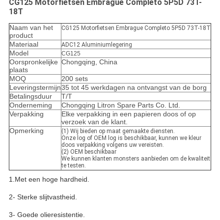
CG125 Motorfietsen Embrague Completo 5P5D 73T-
18T
Naam van het
CG125 Motorfietsen Embrague Completo 5P5D 73T-18T
product
Materiaal
ADC12 Aluminiumlegering
Model
CG125
Oorspronkelijke
Chongqing, China
plaats
MOQ
200 sets
Leveringstermijn
35 tot 45 werkdagen na ontvangst van de borg
Betalingsduur
T/T
Onderneming
Chongqing Litron Spare Parts Co. Ltd.
Verpakking
Elke verpakking in een papieren doos of op
verzoek van de klant.
Opmerking
(1) Wij bieden op maat gemaakte diensten.
Onze log of OEM log is beschikbaar, kunnen we kleur
doos verpakking volgens uw vereisten.
(2) OEM beschikbaar
We kunnen klanten monsters aanbieden om de kwaliteit
te testen.
1.Met een hoge hardheid.
2- Sterke slijtvastheid.
3- Goede olieresistentie.