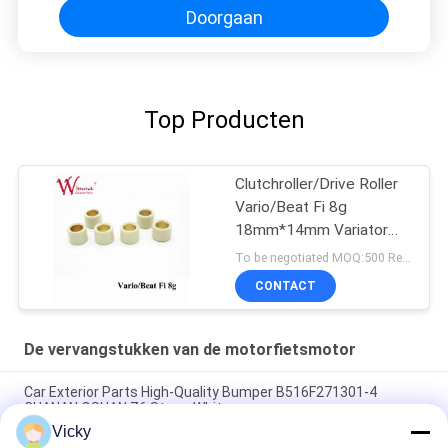
Doorgaan
Top Producten
Clutchroller/Drive Roller
Vario/Beat Fi 8g
18mm*14mm Variator
Rubber & Alloy
To be negotiated MOQ:500 Reeksen
CONTACT
De vervangstukken van de motorfietsmotor
Car Exterior Parts High-Quality Bumper B516F271301-4
CHANAN OSHAN​ Z6 Starry White
Vicky