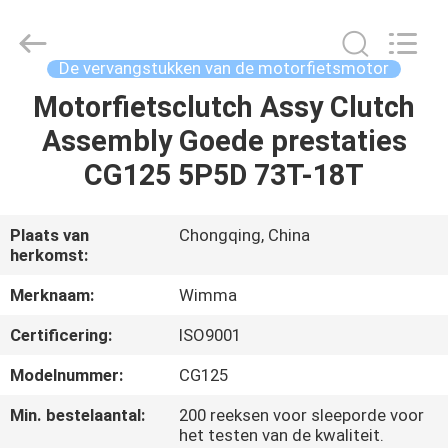
Chongqing
Litron
Spare
Parts
Co.,
De vervangstukken van de motorfietsmotor
Ltd..
All
Motorfietsclutch Assy Clutch
THUIS
Rights
Reserved.
Assembly Goede prestaties
PRODUCTEN
CG125 5P5D 73T-18T
VIDEO'S
Plaats van
Chongqing, China
herkomst:
OVER
Merknaam:
Wimma
ONS
Certificering:
ISO9001
Modelnummer:
CG125
FABRIEKSTOCHT
Min. bestelaantal:
200 reeksen voor sleeporde voor
het testen van de kwaliteit.