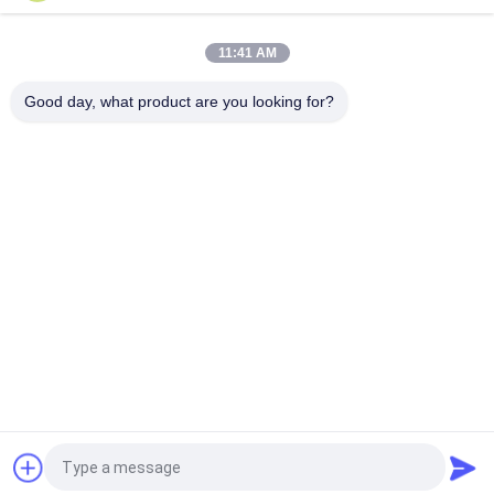
Startmotor Honda EX5 Motorfiets motor onderdelen
goedkoop groothandel met hoge prestaties
11:41 AM
Motorfietsversteker voor CPR8EAIX-9 China Leveranciers
Motor System
Good day, what product are you looking for?
populaire categorieën
Alle
De Vervangstukken 
Motorfiets 
Van De 
Elektrodelen
Motorfietsmotor
De Delen Van De 
Autokabelmachine
Motorfietstransmissie
De Delen Van De 
Motorfietslichaamsdelen
Motorfietsrem
De Delen Van 
Meer Hete 
Motorfietstoebehoren
Producten
Vraag een offerte aan