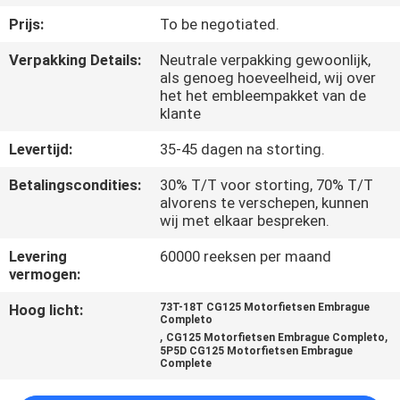
KWALITEITSCONTROLE
Prijs:
To be negotiated.
Verpakking Details:
Neutrale verpakking gewoonlijk,
NIEUWS
als genoeg hoeveelheid, wij over
het het embleempakket van de
klante
VRAAG
EEN
Levertijd:
35-45 dagen na storting.
OFFERTE
Betalingscondities:
30% T/T voor storting, 70% T/T
alvorens te verschepen, kunnen
wij met elkaar bespreken.
SITEMAP
Levering
60000 reeksen per maand
vermogen:
PRIVACYBELEID
Hoog licht:
73T-18T CG125 Motorfietsen Embrague
Completo
,
,
CG125 Motorfietsen Embrague Completo
5P5D CG125 Motorfietsen Embrague
Complete