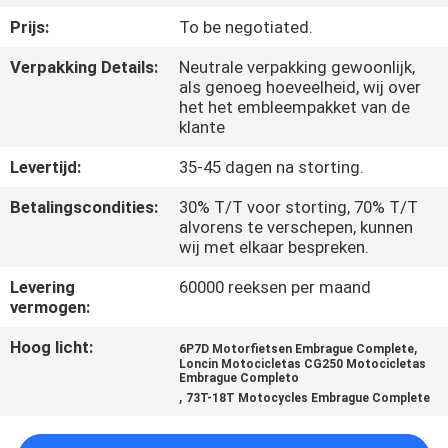
KWALITEITSCONTROLE
Prijs:
To be negotiated.
Verpakking Details:
Neutrale verpakking gewoonlijk,
NIEUWS
als genoeg hoeveelheid, wij over
het het embleempakket van de
klante
VRAAG
EEN
Levertijd:
35-45 dagen na storting.
OFFERTE
Betalingscondities:
30% T/T voor storting, 70% T/T
alvorens te verschepen, kunnen
wij met elkaar bespreken.
SITEMAP
Levering
60000 reeksen per maand
vermogen:
PRIVACYBELEID
Hoog licht:
,
6P7D Motorfietsen Embrague Complete
Loncin Motocicletas CG250 Motocicletas
Embrague Completo
,
73T-18T Motocycles Embrague Complete