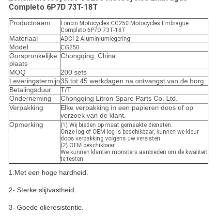
Completo 6P7D 73T-18T
Productnaam
Loncin Motocycles CG250 Motocycles Embrague
Completo 6P7D 73T-18T
Materiaal
ADC12 Aluminiumlegering
Model
CG250
Oorspronkelijke
Chongqing, China
plaats
MOQ
200 sets
Leveringstermijn
35 tot 45 werkdagen na ontvangst van de borg
Betalingsduur
T/T
Onderneming
Chongqing Litron Spare Parts Co. Ltd.
Verpakking
Elke verpakking in een papieren doos of op
verzoek van de klant.
Opmerking
(1) Wij bieden op maat gemaakte diensten.
Onze log of OEM log is beschikbaar, kunnen we kleur
doos verpakking volgens uw vereisten.
(2) OEM beschikbaar
We kunnen klanten monsters aanbieden om de kwaliteit
te testen.
1.Met een hoge hardheid.
2- Sterke slijtvastheid.
3- Goede olieresistentie.