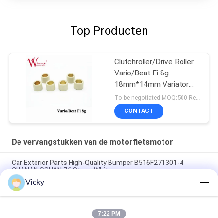
Top Producten
Clutchroller/Drive Roller
Vario/Beat Fi 8g
18mm*14mm Variator
Rubber & Alloy
To be negotiated MOQ:500 Reeksen
CONTACT
De vervangstukken van de motorfietsmotor
Car Exterior Parts High-Quality Bumper B516F271301-4
CHANAN OSHAN​ Z6 Starry White
Vicky
Startmotor Honda EX5 Motorfiets motor onderdelen
goedkoop groothandel met hoge prestaties
7:22 PM