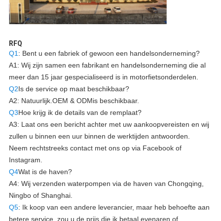
RFQ
Q1
: Bent u een fabriek of gewoon een handelsonderneming?
A1: Wij zijn samen een fabrikant en handelsonderneming die al
meer dan 15 jaar gespecialiseerd is in motorfietsonderdelen.
Q2
Is de service op maat beschikbaar?
A2: Natuurlijk.
OEM & ODM
is beschikbaar.
Q3
Hoe krijg ik de details van de remplaat?
A3: Laat ons een bericht achter met uw aankoopvereisten en wij
zullen u binnen een uur binnen de werktijden antwoorden.
Neem rechtstreeks contact met ons op via Facebook of
Instagram.
Q4
Wat is de haven?
A4: Wij verzenden waterpompen via de haven van Chongqing,
Ningbo of Shanghai.
Q5
: Ik koop van een andere leverancier, maar heb behoefte aan
betere service, zou u de prijs die ik betaal evenaren of