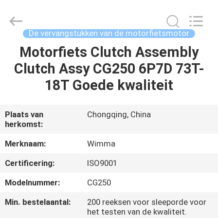
Chongqing
Litron
Spare
Parts
Co.,
De vervangstukken van de motorfietsmotor
Ltd..
All
Motorfiets Clutch Assembly
THUIS
Rights
Reserved.
Clutch Assy CG250 6P7D 73T-
PRODUCTEN
18T Goede kwaliteit
VIDEO'S
Plaats van
Chongqing, China
herkomst:
OVER
Merknaam:
Wimma
ONS
Certificering:
ISO9001
Modelnummer:
CG250
FABRIEKSTOCHT
Min. bestelaantal:
200 reeksen voor sleeporde voor
het testen van de kwaliteit.