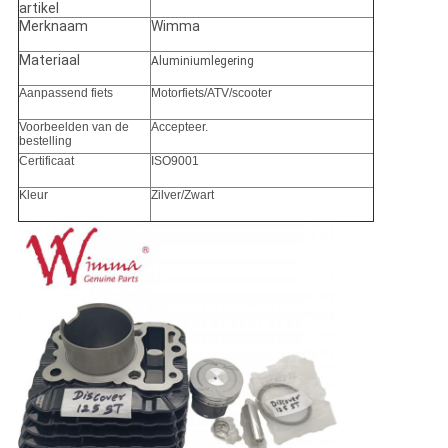
artikel
Merknaam
Wimma
Materiaal
Aluminiumlegering
Aanpassend fiets
Motorfiets/ATV/scooter
Voorbeelden van de
Accepteer.
bestelling
Certificaat
ISO9001
Kleur
Zilver/Zwart