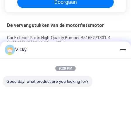
Doorgaan
De vervangstukken van de motorfietsmotor
Car Exterior Parts High-Quality Bumper B516F271301-4
CHANAN OSHAN​ Z6 Starry White
Vicky
Startmotor Honda EX5 Motorfiets motor onderdelen
goedkoop groothandel met hoge prestaties
9:29 PM
Motorfietsversteker voor CPR8EAIX-9 China Leveranciers
Motor System
Good day, what product are you looking for?
populaire categorieën
Alle
De Vervangstukken 
Motorfiets 
Van De 
Elektrodelen
Motorfietsmotor
De Delen Van De 
Autokabelmachine