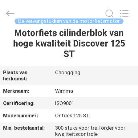
Chongqing
Litron
Spare
Parts
Co.,
De vervangstukken van de motorfietsmotor
Ltd..
All
Motorfiets cilinderblok van
THUIS
Rights
Reserved.
hoge kwaliteit Discover 125
PRODUCTEN
ST
VIDEO'S
Plaats van
Chongqing
herkomst:
OVER
Merknaam:
Wimma
ONS
Certificering:
ISO9001
Modelnummer:
Ontdek 125 ST.
FABRIEKSTOCHT
Min. bestelaantal:
300 stuks voor trail order voor
kwaliteitscontrole