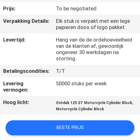
KWALITEITSCONTROLE
Prijs:
To be negotiated
Verpakking Details:
Elk stuk is verpakt met een lege
NIEUWS
papieren doos of logo pakket.
Levertijd:
Hang van de de ordehoeveelheid
VRAAG
van de klanten af, gewoonlijk
EEN
ongeveer 30 werkdagen na
storting.
OFFERTE
Betalingscondities:
T/T
SITEMAP
Levering
50000 stuks per week
vermogen:
Hoog licht:
,
PRIVACYBELEID
Ontdek 125 ST Motorcycle Cylinder Block
Motorcycle Cylinder Block
BESTE PRIJS