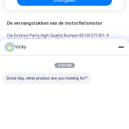
De vervangstukken van de motorfietsmotor
Car Exterior Parts High-Quality Bumper B516F271301-4
CHANAN OSHAN​ Z6 Starry White
Vicky
Startmotor Honda EX5 Motorfiets motor onderdelen
goedkoop groothandel met hoge prestaties
2:42 AM
Motorfietsversteker voor CPR8EAIX-9 China Leveranciers
Motor System
Good day, what product are you looking for?
populaire categorieën
Alle
De Vervangstukken 
Motorfiets 
Van De 
Elektrodelen
Motorfietsmotor
De Delen Van De 
Autokabelmachine
Motorfietstransmissie