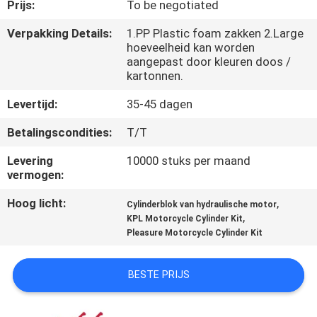
KWALITEITSCONTROLE
Prijs:
To be negotiated
Verpakking Details:
1.PP Plastic foam zakken 2.Large
hoeveelheid kan worden
NIEUWS
aangepast door kleuren doos /
kartonnen.
VRAAG
Levertijd:
35-45 dagen
EEN
Betalingscondities:
T/T
OFFERTE
Levering
10000 stuks per maand
vermogen:
SITEMAP
Hoog licht:
,
Cylinderblok van hydraulische motor
,
KPL Motorcycle Cylinder Kit
PRIVACYBELEID
Pleasure Motorcycle Cylinder Kit
BESTE PRIJS