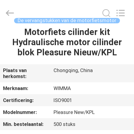
Chongqing
Litron
Spare
Parts
Co.,
De vervangstukken van de motorfietsmotor
Ltd..
All
Motorfiets cilinder kit
THUIS
Rights
Reserved.
Hydraulische motor cilinder
PRODUCTEN
blok Pleasure Nieuw/KPL
VIDEO'S
Plaats van
Chongqing, China
herkomst:
OVER
Merknaam:
WIMMA
ONS
Certificering:
ISO9001
Modelnummer:
Pleasure New/KPL
FABRIEKSTOCHT
Min. bestelaantal:
500 stuks