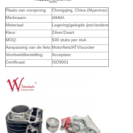
Plaats van oorsprong:
Chongqing, China (Myanmar)
Merknaam:
WIMMA
Meteriaal:
Legering/gelegde ijzer/andere
Kleur:
Zilver/Zwart
MOQ:
500 stuks per stuk
Aanpassing van de fiets:
Motorfiets/ATV/scooter
Voorbeeldbestelling:
Accepteer.
Certificaat:
ISO9001