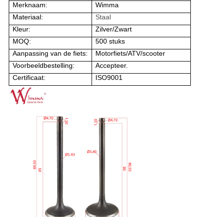
Merknaam:
Wimma
Materiaal:
Staal
Kleur:
Zilver/Zwart
MOQ:
500 stuks
Aanpassing van de fiets:
Motorfiets/ATV/scooter
Voorbeeldbestelling:
Accepteer.
Certificaat:
ISO9001