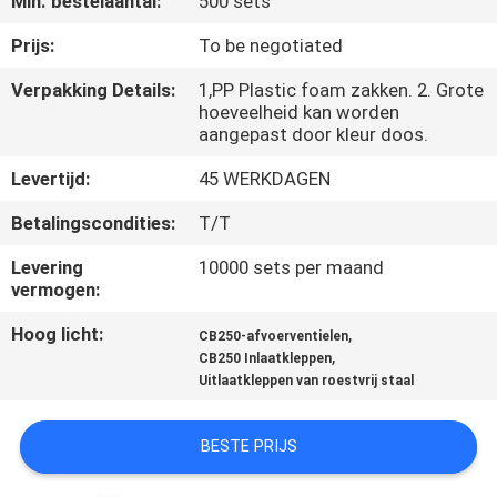
Min. bestelaantal:
500 sets
KWALITEITSCONTROLE
Prijs:
To be negotiated
NIEUWS
Verpakking Details:
1,PP Plastic foam zakken. 2. Grote
hoeveelheid kan worden
aangepast door kleur doos.
VRAAG
Levertijd:
45 WERKDAGEN
EEN
OFFERTE
Betalingscondities:
T/T
Levering
10000 sets per maand
vermogen:
SITEMAP
Hoog licht:
,
CB250-afvoerventielen
,
CB250 Inlaatkleppen
PRIVACYBELEID
Uitlaatkleppen van roestvrij staal
BESTE PRIJS