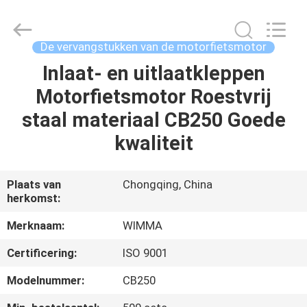
Chongqing
Litron
Spare
Parts
Co.,
De vervangstukken van de motorfietsmotor
Ltd..
All
Inlaat- en uitlaatkleppen
THUIS
Rights
Reserved.
Motorfietsmotor Roestvrij
PRODUCTEN
staal materiaal CB250 Goede
kwaliteit
VIDEO'S
Plaats van
Chongqing, China
herkomst:
OVER
ONS
Merknaam:
WIMMA
Certificering:
ISO 9001
FABRIEKSTOCHT
Modelnummer:
CB250