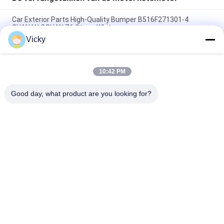
Car Exterior Parts High-Quality Bumper B516F271301-4
CHANAN OSHAN​ Z6 Starry White
Vicky
Startmotor Honda EX5 Motorfiets motor onderdelen
goedkoop groothandel met hoge prestaties
10:42 PM
Motorfietsversteker voor CPR8EAIX-9 China Leveranciers
Motor System
Good day, what product are you looking for?
populaire categorieën
Alle
De Vervangstukken 
Motorfiets 
Van De 
Elektrodelen
Motorfietsmotor
De Delen Van De 
Autokabelmachine
Motorfietstransmissie
De Delen Van De 
Motorfietslichaamsdelen
Motorfietsrem