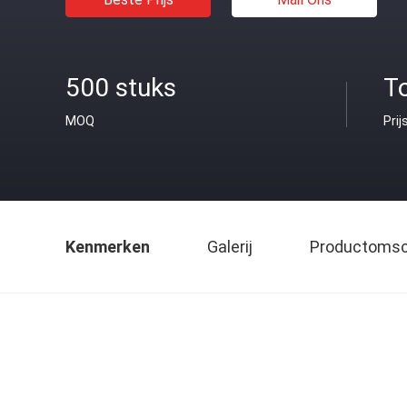
500 stuks
T
MOQ
Prij
Kenmerken
Galerij
Productomsch