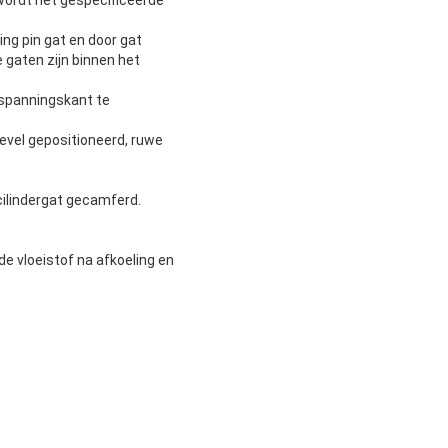
 wordt het gespecificeerde
ng pin gat en door gat
 gaten zijn binnen het
 spanningskant te
gevel gepositioneerd, ruwe
 cilindergat gecamferd.
de vloeistof na afkoeling en