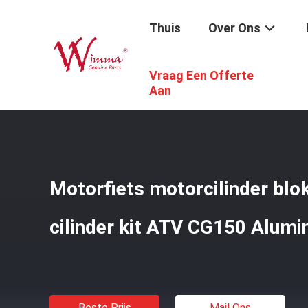
Thuis
Over Ons
Vraag Een Offerte
Thuis
/
Producten
/
De Vervangstukken Van De Motorfie
Aan
Motorfiets motorcilinder blo
cilinder kit ATV CG150 Alumi
Beste Prijs
Mail Ons