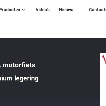
Producten
Video's
Nieuws
Contact
tsmotor
/
Motorfiets Motorcilinder Blok Motorfiets Cilinder Kit ATV 
k motorfiets
nium legering