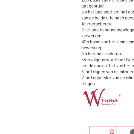
2Op basis van het kleine ei
gat gebruikt.
als het basisgat om het coö
van de beide uiteinden geco
tolerantiebereik
3Het positioneringsspeldga
verwerken.
4Op basis van het kleine ei
bewerking
fijn borend cilindergat
5Vervolgens wordt het fijne
om de coaxialiteit van het 
6. het slijpen van de cilinder
7. het oppervlak van de cil
drogen