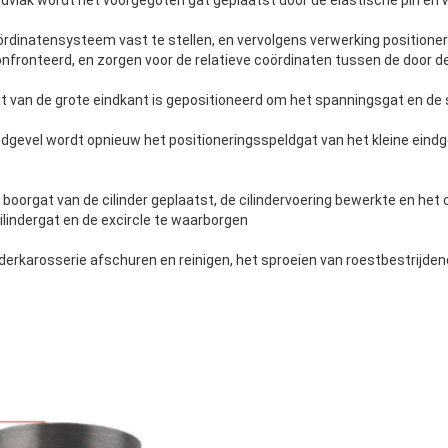
ndvlak wordt het voorgegoten gat geplaatst door de elastische pin en
rdinatensysteem vast te stellen, en vervolgens verwerking positioneri
nfronteerd, en zorgen voor de relatieve coördinaten tussen de door de
t van de grote eindkant is gepositioneerd om het spanningsgat en de
ndgevel wordt opnieuw het positioneringsspeldgat van het kleine eind
 boorgat van de cilinder geplaatst, de cilindervoering bewerkte en het
cilindergat en de excircle te waarborgen
inderkarosserie afschuren en reinigen, het sproeien van roestbestrijden