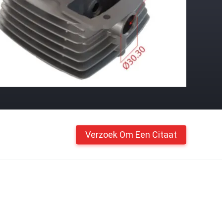
Verzoek Om Een Citaat