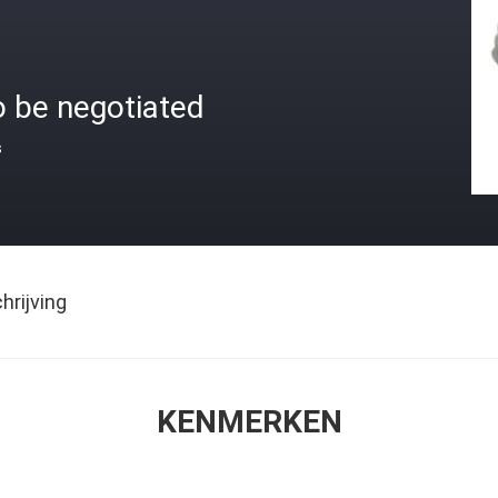
o be negotiated
s
rijving
KENMERKEN